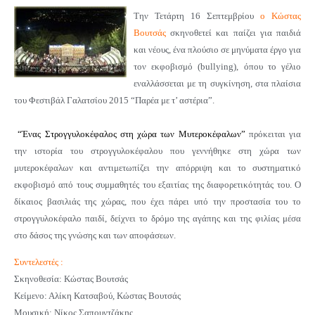
Την Τετάρτη 16 Σεπτεμβρίου
ο Κώστας
Βουτσάς
σκηνοθετεί και παίζει για παιδιά
και νέους, ένα πλούσιο σε μηνύματα έργο για
τον εκφοβισμό (bullying), όπου το γέλιο
εναλλάσσεται με τη συγκίνηση,
στα πλαίσια
του Φεστιβάλ Γαλατσίου 2015 “Παρέα με τ’ αστέρια”.
“Ένας Στρογγυλοκέφαλος στη χώρα των Μυτεροκέφαλων”
πρόκειται για
την ιστορία του στρογγυλοκέφαλου που γεννήθηκε στη χώρα των
μυτεροκέφαλων και αντιμετωπίζει την απόρριψη και το συστηματικό
εκφοβισμό από τους συμμαθητές του εξαιτίας της διαφορετικότητάς του. Ο
δίκαιος βασιλιάς της χώρας, που έχει πάρει υπό την προστασία του το
στρογγυλοκέφαλο παιδί, δείχνει το δρόμο της αγάπης και της φιλίας μέσα
στο δάσος της γνώσης και των αποφάσεων.
Συντελεστές :
Σκηνοθεσία: Κώστας Βουτσάς
Κείμενο: Αλίκη Κατσαβού, Κώστας Βουτσάς
Μουσική: Νίκος Σαπουντζάκης