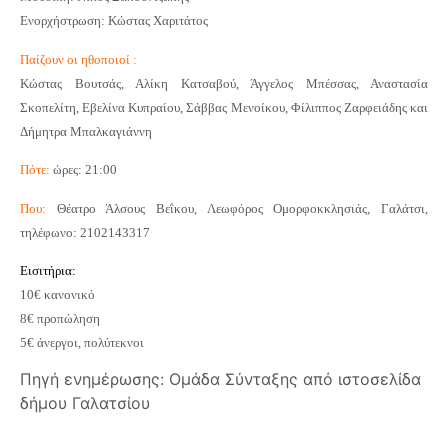
Ενορχήστρωση: Κώστας Χαριτάτος
Παίζουν οι ηθοποιοί :
Κώστας Βουτσάς, Αλίκη Κατσαβού, Άγγελος Μπέσσας, Αναστασία
Σκοπελίτη, Εβελίνα Κυπραίου, Σάββας Μενοίκου, Φίλιππος Ζαρφειάδης και
Δήμητρα Μπαλκαγιάννη
Πότε:
ώρες: 21:00
Που:
Θέατρο Άλσους Βεΐκου, Λεωφόρος Ομορφοκκλησιάς, Γαλάτσι,
τηλέφωνο: 2102143317
Εισιτήρια:
10€ κανονικό
8€ προπώληση
5€ άνεργοι, πολύτεκνοι
Πηγή ενημέρωσης: Ομάδα Σύνταξης από ιστοσελίδα
δήμου Γαλατσίου