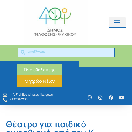
Γίνε εθελοντής
Μητρώο Νέων
info@philothei-psychiko.gov.gr
2132014700
Θέατρο για παιδικό