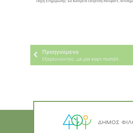
Πηγή Ενημέρωσης: κα Κατερίνα Πετρίτση-Μουράντ, Αντιδήμ
Προηγούμενο
Εξερευνώντας…με μία καρτ ποστάλ