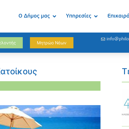
Ο Δήμος μας
Υπηρεσίες
Επικαιρ
info@philo
θελοντής
Μητρώο Νέων
Κατοίκους
Τ