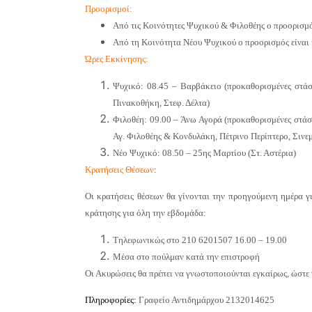
Προορισμοί:
Από τις Κοινότητες Ψυχικού & Φιλοθέης ο προορισμ
Από τη Κοινότητα Νέου Ψυχικού ο προορισμός
είναι
Ώρες Εκκίνησης:
Ψυχικό: 08.45 – Βαρβάκειο (προκαθορισμένες στάσε
Πινακοθήκη, Στεφ. Δέλτα)
Φιλοθέη: 09.00 – Άνω Αγορά (προκαθορισμένες στάσ
Αγ. Φιλοθέης & Κονδυλάκη, Πέτρινο Περίπτερο, Σινεμ
Νέο Ψυχικό: 08.50 – 25ης Μαρτίου (Στ. Αστέρια)
Κρατήσεις Θέσεων
:
Οι κρατήσεις θέσεων θα γίνονται την προηγούμενη ημέρα γ
κράτησης για όλη την εβδομάδα:
Τηλεφωνικώς στο 210 6201507 16.00 – 19.00
Μέσα στο πούλμαν κατά την επιστροφή
Οι Ακυρώσεις θα πρέπει να γνωστοποιούνται εγκαίρως, ώστε ν
Πληροφορίες:
Γραφείο Αντιδημάρχου 2132014625