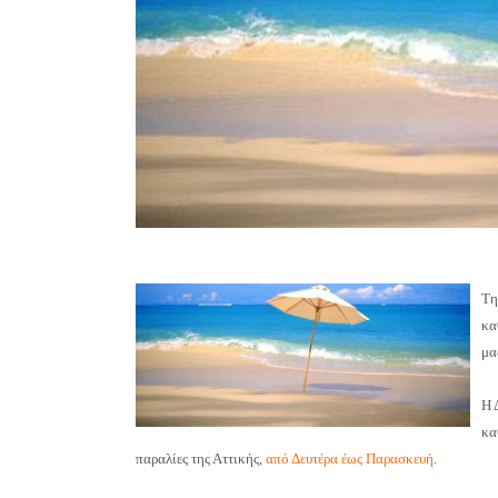
Τη
κα
μα
Η 
κα
παραλίες της Αττικής,
α
πό Δευτέρα έως Παρασκευή
.