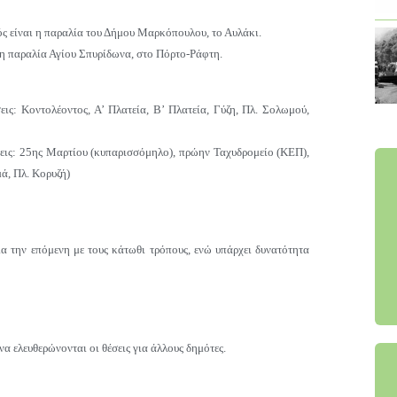
ός
είναι η παραλία του Δήμου Μαρκόπουλου, το Αυλάκι.
 η παραλία Αγίου Σπυρίδωνα, στο Πόρτο-Ράφτη.
ις: Κοντολέοντος, Α’ Πλατεία, Β’ Πλατεία, Γύζη, Πλ. Σολωμού,
εις: 25ης Μαρτίου (κυπαρισσόμηλο), πρώην Ταχυδρομείο (ΚΕΠ),
ά, Πλ. Κορυζή)
ια την επόμενη με τους κάτωθι τρόπους, ενώ υπάρχει δυνατότητα
α ελευθερώνονται οι θέσεις για άλλους δημότες.