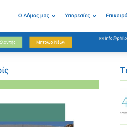
Ο Δήμος μας
Υπηρεσίες
Επικαιρ
info@philo
θελοντής
Μητρώο Νέων
ίς
Τ