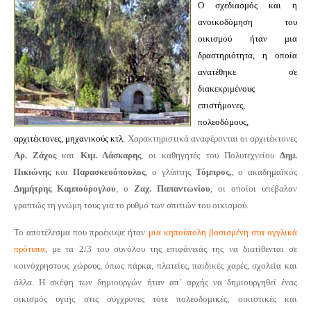
Ο σχεδιασμός και η
ανοικοδόμηση του
οικισμού ήταν μια
δραστηριότητα, η οποία
ανατέθηκε σε
διακεκριμένους
επιστήμονες,
πολεοδόμους,
αρχιτέκτονες, μηχανικούς κτλ.
Χαρακτηριστικά αναφέρονται οι αρχιτέκτονες
Αρ. Ζάχος
και
Κιμ. Λάσκαρης
, οι καθηγητές του Πολυτεχνείου
Δημ.
Πικιώνης
και
Παρασκευόπουλος
, ο γλύπτης
Τόμπρος,
, ο ακαδημαϊκός
Δημήτρης Καμπούρογλου
, ο
Ζαχ. Παπαντωνίου
, οι οποίοι υπέβαλαν
γραπτώς τη γνώμη τους για το ρυθμό των σπιτιών του οικισμού.
Το αποτέλεσμα που προέκυψε ήταν
μια κηπούπολη βασισμένη στα αγγλικά
πρότυπα
, με τα 2/3 του συνόλου της επιφάνειάς της να διατίθενται σε
κοινόχρηστους χώρους, όπως πάρκα, πλατείες, παιδικές χαρές, σχολεία και
άλλα. Η σκέψη των δημιουργών ήταν απ΄ αρχής να δημιουργηθεί ένας
οικισμός υγιής στις σύγχρονες τότε πολεοδομικές, οικιστικές και