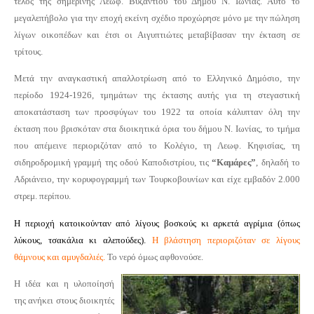
τέλος της σημερινής Λεωφ. Βυζαντίου του Δήμου Ν. Ιωνίας. Αυτό το
μεγαλεπήβολο για την εποχή εκείνη σχέδιο προχώρησε μόνο με την πώληση
λίγων οικοπέδων και έτσι οι Αιγυπτιώτες μεταβίβασαν την έκταση σε
τρίτους.
Μετά την αναγκαστική απαλλοτρίωση από το Ελληνικό Δημόσιο, την
περίοδο 1924-1926, τμημάτων της έκτασης αυτής για τη στεγαστική
αποκατάσταση των προσφύγων του 1922 τα οποία κάλυπταν όλη την
έκταση που βρισκόταν στα διοικητικά όρια του δήμου Ν. Ιωνίας, το τμήμα
που απέμεινε περιοριζόταν από το Κολέγιο, τη Λεωφ. Κηφισίας, τη
σιδηροδρομική γραμμή της οδού Καποδιστρίου, τις
“Καμάρες”
, δηλαδή το
Αδριάνειο, την κορυφογραμμή των Τουρκοβουνίων και είχε εμβαδόν 2.000
στρεμ. περίπου.
Η περιοχή κατοικούνταν από λίγους βοσκούς κι αρκετά αγρίμια (όπως
λύκους, τσακάλια κι αλεπούδες).
Η βλάστηση περιοριζόταν σε λίγους
θάμνους και αμυγδαλιές.
Το νερό όμως αφθονούσε.
Η ιδέα και η υλοποίησή
της ανήκει στους διοικητές