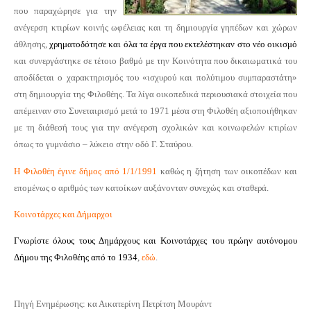
που παραχώρησε για την
ανέγερση κτιρίων κοινής ωφέλειας και τη δημιουργία γηπέδων και χώρων
άθλησης,
χρηματοδότησε και όλα τα έργα που εκτελέστηκαν στο νέο οικισμό
και συνεργάστηκε σε τέτοιο βαθμό με την Κοινότητα που δικαιωματικά του
αποδίδεται ο χαρακτηρισμός του «ισχυρού και πολύτιμου συμπαραστάτη»
στη δημιουργία της Φιλοθέης. Τα λίγα οικοπεδικά περιουσιακά στοιχεία που
απέμειναν στο Συνεταιρισμό μετά το 1971 μέσα στη Φιλοθέη αξιοποιήθηκαν
με τη διάθεσή τους για την ανέγερση σχολικών και κοινωφελών κτιρίων
όπως το γυμνάσιο – λύκειο στην οδό Γ. Σταύρου.
Η Φιλοθέη έγινε δήμος από 1/1/1991
καθώς η ζήτηση των οικοπέδων και
επομένως ο αριθμός των κατοίκων αυξάνονταν συνεχώς και σταθερά.
Κοινοτάρχες και Δήμαρχοι
Γνωρίστε όλους τους Δημάρχους και Κοινοτάρχες του πρώην αυτόνομου
Δήμου της Φιλοθέης από το 1934
,
εδώ
.
Πηγή Ενημέρωσης: κα Αικατερίνη Πετρίτση Μουράντ