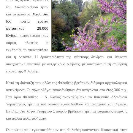
του Συνεταιρισμού ήταν
και το πράσινο.
Μέσα στα
δύο πρώτα χρόνια
φυτεύτηκαν 28.000
δένδρα
, κατασκευάστηκαν
πάρκα, πλατείες, η
εκκλησία, το γυμναστήριο
και η ροτόντα. Η δραστηριότητα της φύτευσης δένδρων και θάμνων
συνεχίστηκε εντατικά με αυξητικούς ρυθμούς, με αποτέλεσμα τη σημερινή
εικόνα της Φιλοθέης.
Κατά τη διάνοιξη των οδών της Φιλοθέης βρέθηκαν διάφορα αρχαιολογικά
αντικείμενα. Οι αρχαιολόγοι αποφάνθηκαν ότι ανάγονται στο έτος 300 π.χ.
Στα όρια Φιλοθέης – Ν. Ιωνίας ανακαλύφθηκε το θαυμάσιο Αδριάνειο
Υδραγωγείο, ερείπια του οποίου εξακολουθούν να υπάρχουν και σήμερα.
Επίσης, στο λόφο Γεωργίου Σταύρου βρέθηκαν ερείπια ρωμαϊκής έπαυλης
και πολλά άλλα ευρήματα.
Οι πρώτοι που εγκαταστάθηκαν στη Φιλοθέη υπάγονταν διοικητικά στην