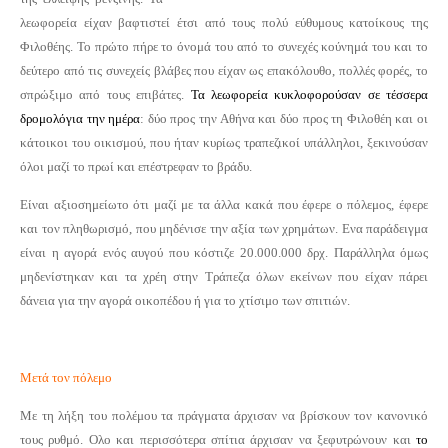
λεωφορεία είχαν βαφτιστεί έτσι από τους πολύ εύθυμους κατοίκους της
Φιλοθέης. Το πρώτο πήρε το όνομά του από το συνεχές κούνημά του και το
δεύτερο από τις συνεχείς βλάβες που είχαν ως επακόλουθο, πολλές φορές, το
σπρώξιμο από τους επιβάτες.
Τα λεωφορεία κυκλοφορούσαν σε τέσσερα
δρομολόγια την ημέρα
: δύο προς την Αθήνα και δύο προς τη Φιλοθέη και οι
κάτοικοι του οικισμού, που ήταν κυρίως τραπεζικοί υπάλληλοι, ξεκινούσαν
όλοι μαζί το πρωί και επέστρεφαν το βράδυ.
Είναι αξιοσημείωτο ότι μαζί με τα άλλα κακά που έφερε ο πόλεμος, έφερε
και τον πληθωρισμό, που μηδένισε την αξία των χρημάτων. Ενα παράδειγμα
είναι η αγορά ενός αυγού που κόστιζε 20.000.000 δρχ. Παράλληλα όμως
μηδενίστηκαν και τα χρέη στην Τράπεζα όλων εκείνων που είχαν πάρει
δάνεια για την αγορά οικοπέδου ή για το χτίσιμο των σπιτιών.
Μετά τον πόλεμο
Με τη λήξη του πολέμου τα πράγματα άρχισαν να βρίσκουν τον κανονικό
τους ρυθμό. Ολο και περισσότερα σπίτια άρχισαν να ξεφυτρώνουν και
το