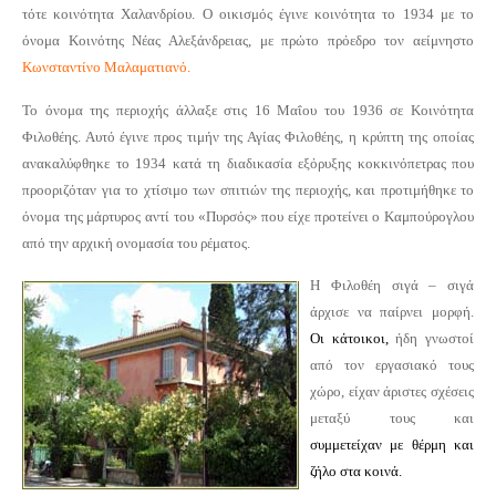
τότε κοινότητα Χαλανδρίου. Ο οικισμός έγινε κοινότητα το 1934 με το
όνομα Κοινότης Νέας Αλεξάνδρειας, με πρώτο πρόεδρο τον αείμνηστο
Κωνσταντίνο Μαλαματιανό
.
Το όνομα της περιοχής άλλαξε στις 16 Μαΐου του 1936 σε Κοινότητα
Φιλοθέης. Αυτό έγινε προς τιμήν της Αγίας Φιλοθέης, η κρύπτη της οποίας
ανακαλύφθηκε το 1934 κατά τη διαδικασία εξόρυξης κοκκινόπετρας που
προοριζόταν για το χτίσιμο των σπιτιών της περιοχής, και προτιμήθηκε το
όνομα της μάρτυρος αντί του «Πυρσός» που είχε προτείνει ο Καμπούρογλου
από την αρχική ονομασία του ρέματος.
Η Φιλοθέη σιγά – σιγά
άρχισε να παίρνει μορφή.
Οι κάτοικοι,
ήδη γνωστοί
από τον εργασιακό τους
χώρο, είχαν άριστες σχέσεις
μεταξύ τους και
συμμετείχαν με θέρμη και
ζήλο στα κοινά.