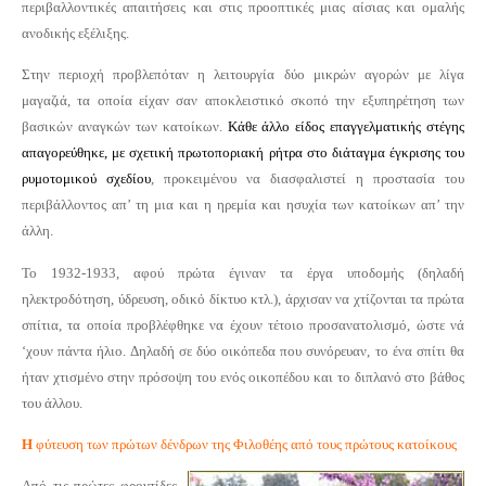
περιβαλλοντικές απαιτήσεις και στις προοπτικές μιας αίσιας και ομαλής
ανοδικής εξέλιξης.
Στην περιοχή προβλεπόταν η λειτουργία δύο μικρών αγορών με λίγα
μαγαζιά, τα οποία είχαν σαν αποκλειστικό σκοπό την εξυπηρέτηση των
βασικών αναγκών των κατοίκων.
Κάθε άλλο είδος επαγγελματικής στέγης
απαγορεύθηκε, με σχετική πρωτοποριακή ρήτρα στο διάταγμα έγκρισης του
ρυμοτομικού σχεδίου
, προκειμένου να διασφαλιστεί η προστασία του
περιβάλλοντος απ’ τη μια και η ηρεμία και ησυχία των κατοίκων απ’ την
άλλη.
Το 1932-1933, αφού πρώτα έγιναν τα έργα υποδομής (δηλαδή
ηλεκτροδότηση, ύδρευση, οδικό δίκτυο κτλ.), άρχισαν να χτίζονται τα πρώτα
σπίτια, τα οποία προβλέφθηκε να έχουν τέτοιο προσανατολισμό, ώστε νά
‘χουν πάντα ήλιο. Δηλαδή σε δύο οικόπεδα που συνόρευαν, το ένα σπίτι θα
ήταν χτισμένο στην πρόσοψη του ενός οικοπέδου και το διπλανό στο βάθος
του άλλου.
Η
φύτευση των πρώτων δένδρων της Φιλοθέης από τους πρώτους κατοίκους
Από τις πρώτες φροντίδες