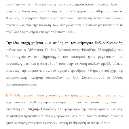
προάστιο και τα πλεονεκτήματά του και να προσελκύσει οικιστές. Από την
αρχή της δεκαετίας του ’50 άρχισε το ενδιαφέρον των Αθηναίων για τη
Φιλοθέη, οι αγοραπωλησίες οικοπέδων και η ανέγερση πολλών κατοικιών,
πάντα όμως για την κάλυψη των αναγκών των οικιστών με ισόγεια ή το
πολύ διώροφα κτίρια και όχι πολυκατοικιών.
Την ίδια εποχή χτίζεται κι ο στίβος απ’ τον αείμνηστο Στέλιο Κυριακίδη
,
καθώς και ο Αθλητικός Ομιλος Αντισφαίρισης Φιλοθέης. Η συμβολή των
δημοσιογράφων στη δημιουργία του οικισμού ήταν μεγαλύτερη, αν
συνυπολογιστεί και η παρέμβασή τους στην επίλυση πολλών προβλημάτων,
όπως π.χ. της συγκοινωνίας, των αγορών τροφίμων, κέντρων αναψυχής, της
αναγκαστικής πώλησης οικοπέδων του Οικ. Συνεταιρισμού σε άλλους
συνεταιρισμούς κλπ.
Η Φιλοθέη γίνεται πλέον γνωστή για την ησυχία της, το πολύ πράσινο
που
είχε φυτευθεί σπιθαμή προς σπιθαμή απ’ τους κατοίκους της, υπό την
επίβλεψη του
Μιχαήλ Πουλάκη
. Ο περιορισμός της επαγγελματικής στέγης
σε αυστηρά προκαθορισμένους χώρους τού οικισμού και το άφθονο πράσινο
ήταν οι παράγοντες που έκανε ελκυστική τη Φιλοθέη σε πολύ κόσμο.