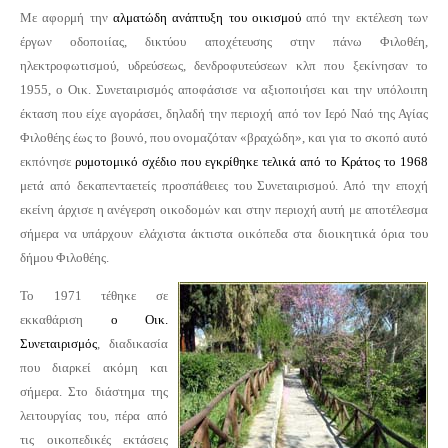
Με αφορμή την
αλματώδη ανάπτυξη του οικισμού
από την εκτέλεση των
έργων οδοποιίας, δικτύου αποχέτευσης στην πάνω Φιλοθέη,
ηλεκτροφωτισμού, υδρεύσεως, δενδροφυτεύσεων κλπ που ξεκίνησαν το
1955, ο Οικ. Συνεταιρισμός αποφάσισε να αξιοποιήσει και την υπόλοιπη
έκταση που είχε αγοράσει, δηλαδή την περιοχή από τον Ιερό Ναό της Αγίας
Φιλοθέης έως το βουνό, που ονομαζόταν «βραχώδη», και για το σκοπό αυτό
εκπόνησε
ρυμοτομικό σχέδιο που εγκρίθηκε τελικά από το Κράτος το 1968
μετά από δεκαπενταετείς προσπάθειες του Συνεταιρισμού. Από την εποχή
εκείνη άρχισε η ανέγερση οικοδομών και στην περιοχή αυτή με αποτέλεσμα
σήμερα να υπάρχουν ελάχιστα άκτιστα οικόπεδα στα διοικητικά όρια του
δήμου Φιλοθέης.
Το 1971 τέθηκε σε
εκκαθάριση
ο Οικ.
Συνεταιρισμός
, διαδικασία
που διαρκεί ακόμη και
σήμερα. Στο διάστημα της
λειτουργίας του, πέρα από
τις οικοπεδικές εκτάσεις