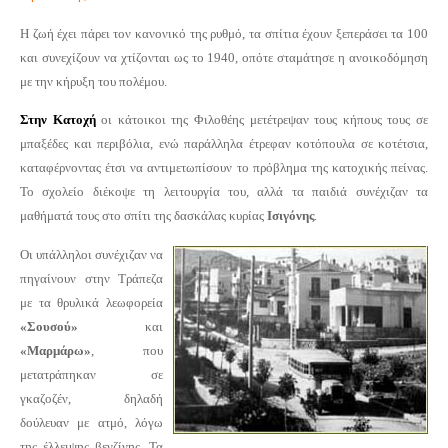
Η ζωή έχει πάρει τον κανονικό της ρυθμό, τα σπίτια έχουν ξεπεράσει τα 100
και συνεχίζουν να χτίζονται ως το 1940, οπότε σταμάτησε η ανοικοδόμηση
με την κήρυξη του πολέμου.
Στην Κατοχή
οι κάτοικοι της Φιλοθέης μετέτρεψαν τους κήπους τους σε
μπαξέδες και περιβόλια, ενώ παράλληλα έτρεφαν κοτόπουλα σε κοτέτσια,
καταφέρνοντας έτσι να αντιμετωπίσουν το πρόβλημα της κατοχικής πείνας.
Το σχολείο διέκοψε τη λειτουργία του, αλλά τα παιδιά συνέχιζαν τα
μαθήματά τους στο σπίτι της δασκάλας κυρίας
Ισιγόνης
.
Οι υπάλληλοι συνέχιζαν να
πηγαίνουν στην Τράπεζα
με τα θρυλικά λεωφορεία
«Σουσού»
και
«Μαρμάρω»
, που
μετατράπηκαν σε
γκαζοζέν, δηλαδή
δούλευαν με ατμό, λόγω
της έλλειψης βενζίνης. Τα