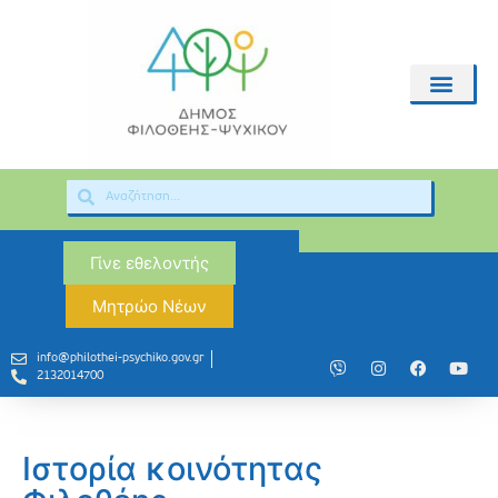
Γίνε εθελοντής
Μητρώο Νέων
info@philothei-psychiko.gov.gr
2132014700
Ιστορία κοινότητας