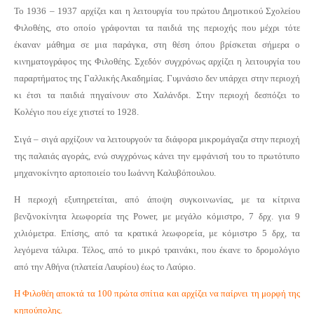
Το 1936 – 1937 αρχίζει και η λειτουργία του πρώτου Δημοτικού Σχολείου
Φιλοθέης, στο οποίο γράφονται τα παιδιά της περιοχής που μέχρι τότε
έκαναν μάθημα σε μια παράγκα, στη θέση όπου βρίσκεται σήμερα ο
κινηματογράφος της Φιλοθέης. Σχεδόν συγχρόνως αρχίζει η λειτουργία του
παραρτήματος της Γαλλικής Ακαδημίας. Γυμνάσιο δεν υπάρχει στην περιοχή
κι έτσι τα παιδιά πηγαίνουν στο Χαλάνδρι. Στην περιοχή δεσπόζει το
Κολέγιο που είχε χτιστεί το 1928.
Σιγά – σιγά αρχίζουν να λειτουργούν τα διάφορα μικρομάγαζα στην περιοχή
της παλαιάς αγοράς, ενώ συγχρόνως κάνει την εμφάνισή του το πρωτότυπο
μηχανοκίνητο αρτοποιείο του Ιωάννη Καλυβόπουλου.
Η περιοχή εξυπηρετείται, από άποψη συγκοινωνίας, με τα κίτρινα
βενζινοκίνητα λεωφορεία της Pοwer, με μεγάλο κόμιστρο, 7 δρχ. για 9
χιλιόμετρα. Επίσης, από τα κρατικά λεωφορεία, με κόμιστρο 5 δρχ, τα
λεγόμενα τάλιρα. Τέλος, από το μικρό τραινάκι, που έκανε το δρομολόγιο
από την Αθήνα (πλατεία Λαυρίου) έως το Λαύριο.
Η Φιλοθέη αποκτά τα 100 πρώτα σπίτια και αρχίζει να παίρνει τη μορφή της
κηπούπολης.