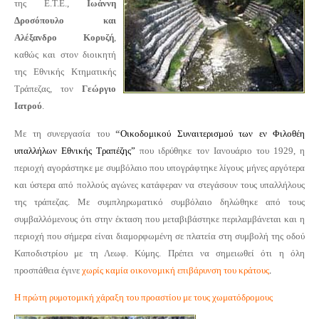
της Ε.Τ.Ε.,
Ιωάννη
Δροσόπουλο και
Αλέξανδρο Κορυζή
,
καθώς και στον διοικητή
της Εθνικής Κτηματικής
Τράπεζας, τον
Γεώργιο
Ιατρού
.
Με τη συνεργασία του
“
Οικοδομικού Συναιτερισμού των εν Φιλοθέη
υπαλλήλων Εθνικής Τραπέζης”
που ιδρύθηκε τον Ιανουάριο του 1929, η
περιοχή αγοράστηκε με συμβόλαιο που υπογράφτηκε λίγους μήνες αργότερα
και ύστερα από πολλούς αγώνες κατάφεραν να στεγάσουν τους υπαλλήλους
της τράπεζας. Με συμπληρωματικό συμβόλαιο δηλώθηκε από τους
συμβαλλόμενους ότι στην έκταση που μεταβιβάστηκε περιλαμβάνεται και η
περιοχή που σήμερα είναι διαμορφωμένη σε πλατεία στη συμβολή της οδού
Καποδιστρίου με τη Λεωφ. Κύμης. Πρέπει να σημειωθεί ότι η όλη
προσπάθεια έγινε
χωρίς καμία οικονομική επιβάρυνση του κράτους
.
Η πρώτη ρυμοτομική χάραξη του προαστίου με τους χωματόδρομους