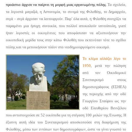
προάστιο άρχισε να παίρνει τη μορφή μιας οργανωμένης πόλης
. Τα σχολεία,
τα λιγοστά μαγαζιά, η Αστυνομία, το σινεμά της Φιλοθέης, το Δημαρχείο,
σιγά – σιγά άρχισαν να λειτουργούν. Παρ’ όλα αυτά, η Φιλοθέη συνεχίζει να
παραμένει μια ήσυχη συνοικία, που πολλοί αποκαλούν υπνούπολη, γιατί
ήταν λιγοστές οι οικογένειες που αποφάσισαν να αξιοποιήσουν την
οικοπεδική μερίδα τους στην κάτω Φιλοθέη που εκτεινόταν τότε το σχέδιο
πόλης και να μετοικήσουν πλέον στο νεοδημιουργούμενο οικισμό.
Το κλίμα αλλάζει λίγο το
1950
, μετά την πώληση
από τον Οικοδομικό
Συνεταιρισμό στους
δημοσιογράφους (ΕΣΗΕΑ)
της περιοχής από την οδό
Γεωργίου Σταύρου ως την
οδό Ελευθερίου Βενιζέλου
που αντιστοιχούσε σε 52 οικόπεδα για τη στέγαση 100 μελών της Ενωσης. Η
έξυπνη αυτή ιδέα του Συνεταιρισμού αποσκοπούσε στη διαφήμιση της
Φιλοθέης, μέσω των εντύπων των δημοσιογράφων, ώστε να γίνει γνωστό το