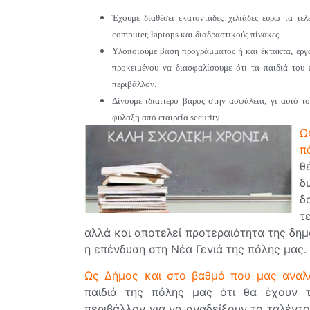
Έχουμε διαθέσει εκατοντάδες χιλιάδες ευρώ τα τε
computer, laptops και διαδραστικούς πίνακες.
Υλοποιούμε βάση προγράμματος ή και έκτακτα, εργασ
προκειμένου να διασφαλίσουμε ότι τα παιδιά του
περιβάλλον.
Δίνουμε ιδιαίτερο βάρος στην ασφάλεια, γι αυτό 
φύλαξη από εταιρεία security.
Ω
π
θ
δ
δ
τ
αλλά και αποτελεί προτεραιότητα της δημ
η επένδυση στη Νέα Γενιά της πόλης μας.
Ως Δήμος και στο βαθμό που μας αναλο
παιδιά της πόλης μας ότι θα έχουν 
περιβάλλον για να αναδείξουν το ταλέντο 