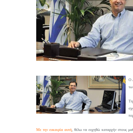
Ο 
τω
Τ
σχ
πε
Με την ευκαιρία αυτή
, θέλω να ευχηθώ καταρχήν στους μα