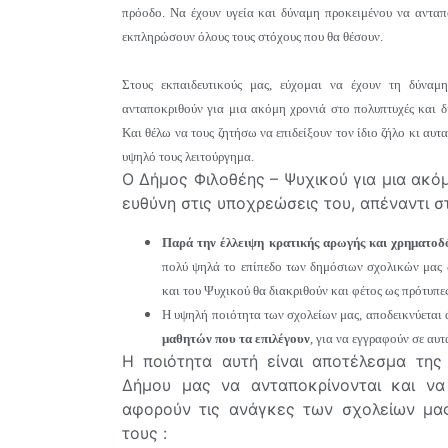
πρόοδο. Να έχουν υγεία και δύναμη προκειμένου να ανταπο
εκπληρώσουν όλους τους στόχους που θα θέσουν.
Στους εκπαιδευτικούς μας, εύχομαι να έχουν τη δύναμη
ανταποκριθούν για μια ακόμη χρονιά στο πολυπτυχές και δ
Και θέλω να τους ζητήσω να επιδείξουν τον ίδιο ζήλο κι αυ
υψηλό τους λειτούργημα.
Ο Δήμος Φιλοθέης – Ψυχικού για μια ακόμ
ευθύνη στις υποχρεώσεις του, απέναντι σ
Παρά την έλλειψη κρατικής αρωγής και χρηματοδ
πολύ ψηλά το επίπεδο των δημόσιων σχολικών μας 
και του Ψυχικού θα διακριθούν και φέτος ως πρότυπε
Η υψηλή ποιότητα των σχολείων μας, αποδεικνύεται 
μαθητών που τα επιλέγουν
, για να εγγραφούν σε αυτ
Η ποιότητα αυτή είναι αποτέλεσμα της
Δήμου μας να ανταποκρίνονται και να
αφορούν τις ανάγκες των σχολείων μας,
τους :