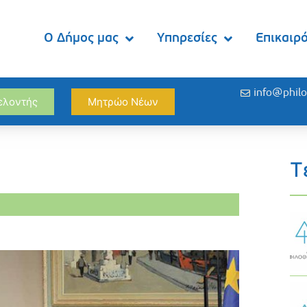
Ο Δήμος μας
Υπηρεσίες
Επικαιρ
info@philo
θελοντής
Μητρώο Νέων
Τ