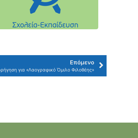
Επόμενο
ορήγηση για «Λαογραφικό Όμιλο Φιλοθέης»