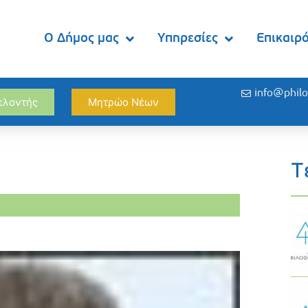
Ο Δήμος μας
Υπηρεσίες
Επικαιρ
info@philo
θελοντής
Μητρώο Νέων
Τ