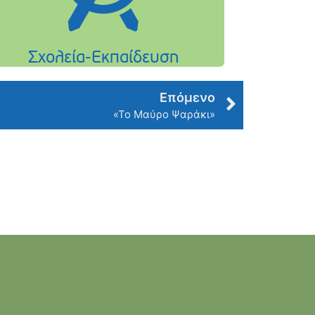
Επόμενο
«Το Μαύρο Ψαράκι»