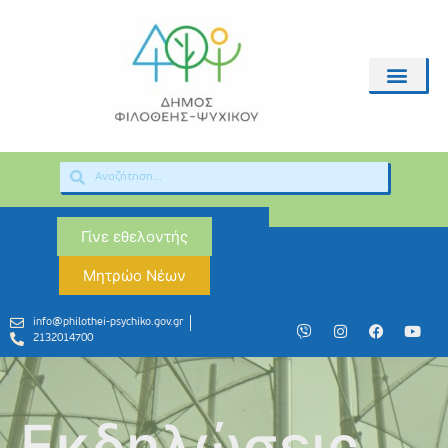
Γίνε εθελοντής
Μητρώο Νέων
info@philothei-psychiko.gov.gr
2132014700
Εκδηλώσεις