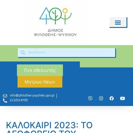
Γίνε εθελοντής
Μητρώο Νέων
info@philothei-psychiko.gov.gr
2132014700
ΚΑΛΟΚΑΙΡΙ 2023: ΤΟ