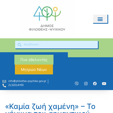
Γίνε εθελοντής
Μητρώο Νέων
info@philothei-psychiko.gov.gr
2132014700
«Καμία ζωή χαμένη» – Το