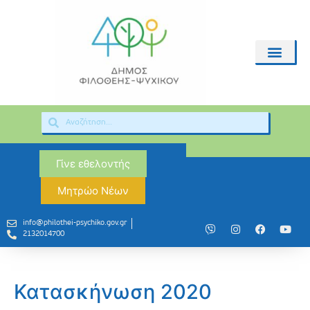
Γίνε εθελοντής
Μητρώο Νέων
info@philothei-psychiko.gov.gr
2132014700
Κατασκήνωση 2020