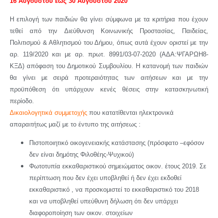
16 Αυγούστου έως 30 Αυγούστου 2020
Η επιλογή των παιδιών θα γίνει σύμφωνα με τα κριτήρια που έχουν
τεθεί από την Διεύθυνση Κοινωνικής Προστασίας, Παιδείας,
Πολιτισμού & Αθλητισμού του Δήμου, όπως αυτά έχουν οριστεί με την
αρ. 119/2020 και με αρ. πρωτ. 8991/03-07-2020 (ΑΔΑ:ΨΓΑΡΩΗ8-
ΚΞΔ) απόφαση του Δημοτικού Συμβουλίου. Η κατανομή των παιδιών
θα γίνει με σειρά προτεραιότητας των αιτήσεων και με την
προϋπόθεση ότι υπάρχουν κενές θέσεις στην κατασκηνωτική
περίοδο.
Δικαιολογητικά συμμετοχής
που κατατίθενται ηλεκτρονικά
απαραιτήτως μαζί με το έντυπο της αιτήσεως :
Πιστοποιητικό οικογενειακής κατάστασης (πρόσφατο –εφόσον
δεν είναι δημότης Φιλοθέης-Ψυχικού)
Φωτοτυπία εκκαθαριστικού σημειώματος οικον. έτους 2019. Σε
περίπτωση που δεν έχει υποβληθεί ή δεν έχει εκδοθεί
εκκαθαριστικό , να προσκομιστεί το εκκαθαριστικό του 2018
και να υποβληθεί υπεύθυνη δήλωση ότι δεν υπάρχει
διαφοροποίηση των οικον. στοιχείων