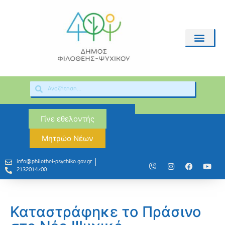
Γίνε εθελοντής
Μητρώο Νέων
info@philothei-psychiko.gov.gr
2132014700
Καταστράφηκε το Πράσινο