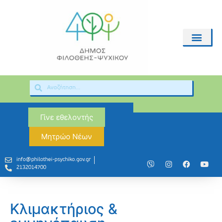
Γίνε εθελοντής
Μητρώο Νέων
info@philothei-psychiko.gov.gr
2132014700
Κλιμακτήριος &