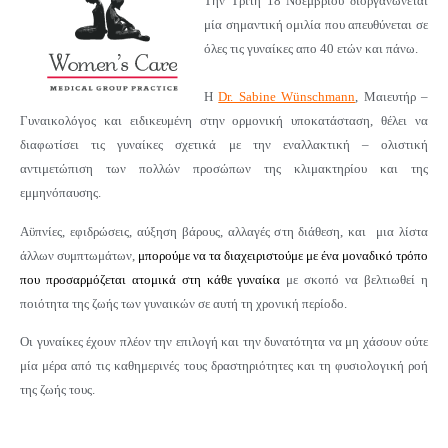
Την Τρίτη 18 Νοεμβριου διοργανώνεται
μία σημαντική ομιλία
που απευθύνεται σε
όλες τις γυναίκες απο 40 ετών και πάνω.
Η
Dr. Sabine Wünschmann
, Μαιευτήρ –
Γυναικολόγος και ειδικευμένη στην ορμονική υποκατάσταση, θέλει να
διαφωτίσει τις γυναίκες σχετικά με την εναλλακτική – ολιστική
αντιμετώπιση των πολλών προσώπων της κλιμακτηρίου και της
εμμηνόπαυσης.
Αϋπνίες, εφιδρώσεις, αύξηση βάρους, αλλαγές στη διάθεση, και μια λίστα
άλλων συμπτωμάτων,
μπορούμε να τα διαχειριστούμε με ένα μοναδικό τρόπο
που προσαρμόζεται ατομικά στη κάθε γυναίκα
με σκοπό να βελτιωθεί η
ποιότητα της ζωής των γυναικών σε αυτή τη χρονική περίοδο.
Οι γυναίκες έχουν πλέον την επιλογή και την δυνατότητα να μη χάσουν ούτε
μία μέρα από τις καθημερινές τους δραστηριότητες και τη φυσιολογική ροή
της ζωής τους.