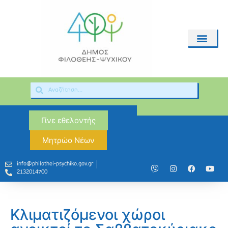
Γίνε εθελοντής
Μητρώο Νέων
info@philothei-psychiko.gov.gr
2132014700
Κλιματιζόμενοι χώροι