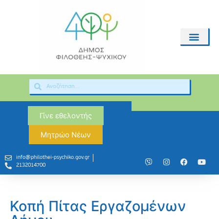
Γίνε εθελοντής
Μητρώο Νέων
info@philothei-psychiko.gov.gr
2132014700
Κοπή Πίτας Εργαζομένων