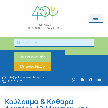
Γίνε εθελοντής
Μητρώο Νέων
info@philothei-psychiko.gov.gr
2132014700
Κούλουμα & Καθαρά