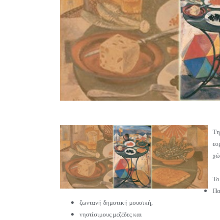
Τη
εο
χώ
Το
Πα
ζωντανή δημοτική μουσική,
νηστίσιμους μεζέδες και