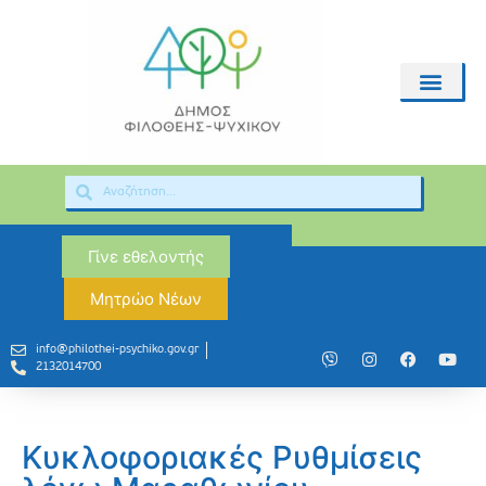
Γίνε εθελοντής
Μητρώο Νέων
info@philothei-psychiko.gov.gr
2132014700
Κυκλοφοριακές Ρυθμίσεις