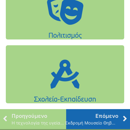
Προηγούμενο
Επόμενο
Η τεχνολογία της υγείας εξελίσσεται!
Εκδρομή Μουσείο Θηβών & Λίμνη Μουσών