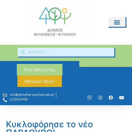
Γίνε εθελοντής
Μητρώο Νέων
info@philothei-psychiko.gov.gr
2132014700
Κυκλοφόρησε το νέο