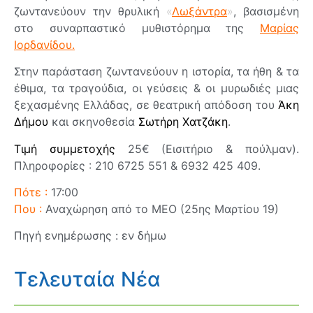
ζωντανεύουν την θρυλική
«
Λωξάντρα
»
, βασισμένη
στο συναρπαστικό μυθιστόρημα της
Μαρίας
Ιορδανίδου.
Στην παράσταση ζωντανεύουν η ιστορία, τα ήθη & τα
έθιμα, τα τραγούδια, οι γεύσεις & οι μυρωδιές μιας
ξεχασμένης Ελλάδας, σε θεατρική απόδοση του
Άκη
Δήμου
και σκηνοθεσία
Σωτήρη Χατζάκη
.
Τιμή συμμετοχής
25€ (Εισιτήριο & πούλμαν).
Πληροφορίες : 210 6725 551 & 6932 425 409.
Πότε :
17:00
Που :
Αναχώρηση από το ΜΕΟ (25ης Μαρτίου 19)
Πηγή ενημέρωσης : εν δήμω
Τελευταία Νέα