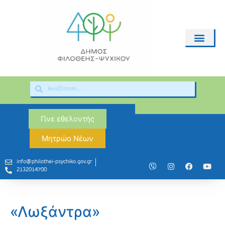
Γίνε εθελοντής
Μητρώο Νέων
info@philothei-psychiko.gov.gr
2132014700
«Λωξάντρα»