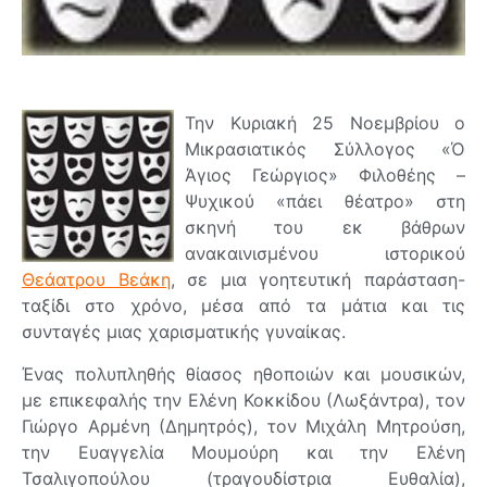
Την Κυριακή 25 Νοεμβρίου ο
Μικρασιατικός Σύλλογος «Ό
Άγιος Γεώργιος» Φιλοθέης –
Ψυχικού «πάει θέατρο» στη
σκηνή του εκ βάθρων
ανακαινισμένου ιστορικού
Θεάατρου Βεάκη
, σε μια γοητευτική παράσταση-
ταξίδι στο χρόνο, μέσα από τα μάτια και τις
συνταγές μιας χαρισματικής γυναίκας.
Ένας πολυπληθής θίασος ηθοποιών και μουσικών,
με επικεφαλής την Ελένη Κοκκίδου (Λωξάντρα), τον
Γιώργο Αρμένη (Δημητρός), τον Μιχάλη Μητρούση,
την Ευαγγελία Μουμούρη και την Ελένη
Τσαλιγοπούλου (τραγουδίστρια Ευθαλία),