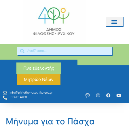
Γίνε εθελοντής
Μητρώο Νέων
info@philothei-psychiko.gov.gr
2132014700
Μήνυμα για το Πάσχα