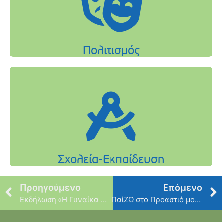
Προηγούμενο
Επόμενο
Εκδήλωση «Η Γυναίκα στο Επίκεντρο: Μητρότητα, Δημογραφική Πρόκληση, Αναπαραγωγικές Επιλογές» – Τρίτη 11 Μαρτίου
ΠαίΖΩ στο Προάστιό μου: Βιωματικές Εκπαιδευτικές Δράσεις για παιδιά – Έναρξη Σάββατο 22 Μαρτίου