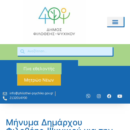
Γίνε εθελοντής
Μητρώο Νέων
info@philothei-psychiko.gov.gr
2132014700
Μήνυμα Δημάρχου