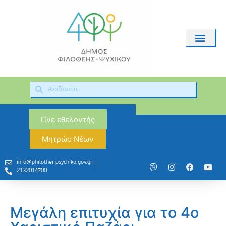
Γίνε εθελοντής
Μητρώο Νέων
info@philothei-psychiko.gov.gr
2132014700
Μεγάλη επιτυχία για το 4ο