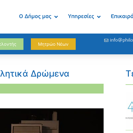
Ο Δήμος μας
Υπηρεσίες
Επικαιρ
info@philo
θελοντής
Μητρώο Νέων
θλητικά Δρώμενα
Τ