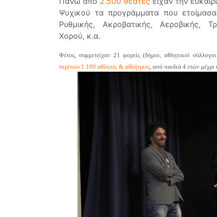
Πάνω από
2.500 θεατές
είχαν την ευκαιρ
Ψυχικού τα προγράμματα που ετοίμασαν
Ρυθμικής, Ακροβατικής, Αεροβικής, Τ
Χορού, κ.α.
Φέτος, συμμετείχαν 21 φορείς (δήμοι, αθλητικοί σύλλογο
περίπου 1.100 αθλητές & αθλήτριες
, από παιδιά 4 ετών μέχρι 