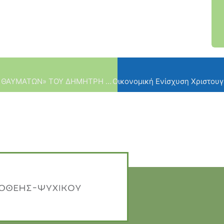
ΑΛΛΗ ΜΙΑ ΠΑΡΑΣΤΑΣΗ ΓΙΑ ΤΗΝ «ΕΤΑΙΡΕΙΑ ΘΑΥΜΑΤΩΝ» ΤΟΥ ΔΗΜΗΤΡΗ ΨΑΘΑ.