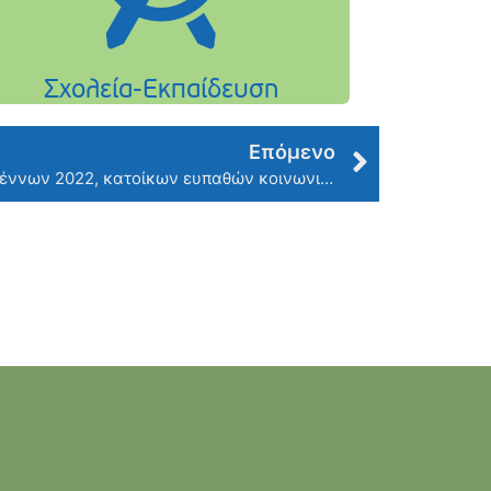
Επόμενο
Οικονομική Ενίσχυση Χριστουγέννων 2022, κατοίκων ευπαθών κοινωνικών ομάδων του Δήμου Φιλοθέης-Ψυχικού.