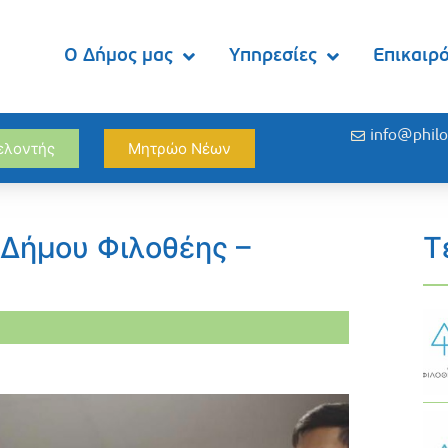
Ο Δήμος μας
Υπηρεσίες
Επικαιρ
info@philo
θελοντής
Μητρώο Νέων
Δήμου Φιλοθέης –
Τ