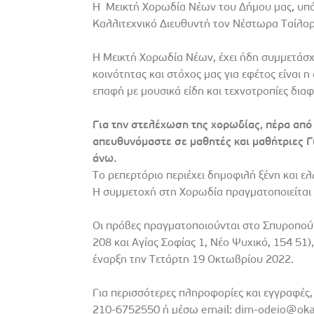
Η Μεικτή Χορωδία Νέων του Δήμου μας, υπό 
Καλλιτεχνικό Διευθυντή τον Νέστωρα Ταίλορ
Η Μεικτή Χορωδία Νέων, έχει ήδη συμμετάσχε
κοινότητας και στόχος μας για εφέτος είναι 
επαφή με μουσικά είδη και τεχνοτροπίες δια
Για την στελέχωση της χορωδίας, πέρα απ
απευθυνόμαστε σε μαθητές και μαθήτριες Γυ
άνω.
Το ρεπερτόριο περιέχει δημοφιλή ξένη και ε
Η συμμετοχή στη Χορωδία πραγματοποιείται 
Οι πρόβες πραγματοποιούνται στο Σπυροπούλ
208 και Αγίας Σοφίας 1, Νέο Ψυχικό, 154 51),
έναρξη την Τετάρτη 19 Οκτωβρίου 2022.
Για περισσότερες πληροφορίες και εγγραφές,
210-6752550 ή μέσω email: dim-odeio@oka