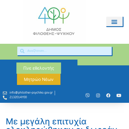
Γίνε εθελοντής
Μητρώο Νέων
info@philothei-psychiko.gov.gr
2132014700
Με μεγάλη επιτυχία