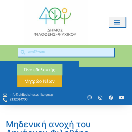
Γίνε εθελοντής
Μητρώο Νέων
info@philothei-psychiko.gov.gr
2132014700
Μηδενική ανοχή του