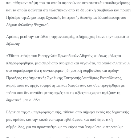
που τέθηκαν υπόψη του, τα οποία αφορούν σε περιστατικά κακοδιαχείρισης
και τα οποία φαίνεται ότι τελέστηκαν από τη δημοτική σύμβουλο και πρώην
Πρόεδρο της Δημοτικής Σχολικής Επιτροπής Δευτ/θμιας Εκπαίδευσης του
Δήμου Φιλοθέης Ψυχικού.
Αμέσως μετά την κατάθεση της αναφοράς, ο Δήμαρχος έκανε την παρακάτω
δήλωση:
«Έθεσα υπόψη του Εισαγγελέα Πρωτοδικών Αθηνών, αμέσως μόλις τα
πληροφορήθηκα, μια σειρά από στοιχεία και γεγονότα, τα οποία συντείνουν
στο συμπέρασμα ότι η συγκεκριμένη δημοτική σύμβουλος και πρώην
Πρόεδρος της Δημοτικής Σχολικής Επιτροπής Δευτ/θμιας Εκπαίδευσης,
παραβίασε τις αρχές νομιμότητας και διαφάνειας και συμπεριφέρθηκε με
τρόπο που δεν συνάδει με τις αρχές και τις αξίες που χαρακτηρίζουν τη
δημοτική μας ομάδα.
Εξαιτίας της συμπεριφοράς αυτής, τίθεται από σήμερα εκτός της δημοτικής
μας ομάδας και την καλώ να παραιτηθεί άμεσα και από δημοτική
σύμβουλος, για να προστατέψουμε το κύρος του θεσμού που υπηρετούμε.