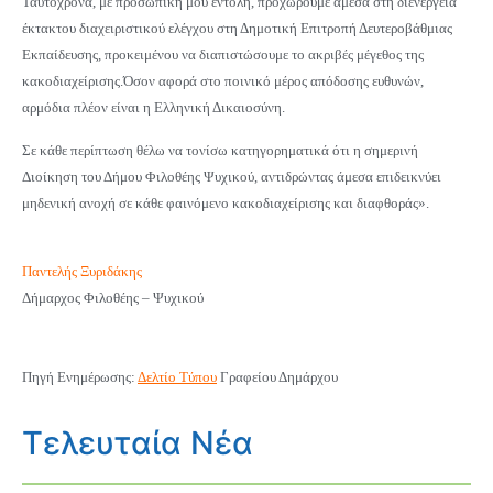
Ταυτόχρονα, με προσωπική μου εντολή, προχωρούμε άμεσα στη διενέργεια
έκτακτου διαχειριστικού ελέγχου στη Δημοτική Επιτροπή Δευτεροβάθμιας
Εκπαίδευσης, προκειμένου να διαπιστώσουμε το ακριβές μέγεθος της
κακοδιαχείρισης.Όσον αφορά στο ποινικό μέρος απόδοσης ευθυνών,
αρμόδια πλέον είναι η Ελληνική Δικαιοσύνη.
Σε κάθε περίπτωση θέλω να τονίσω κατηγορηματικά ότι η σημερινή
Διοίκηση του Δήμου Φιλοθέης Ψυχικού, αντιδρώντας άμεσα επιδεικνύει
μηδενική ανοχή σε κάθε φαινόμενο κακοδιαχείρισης και διαφθοράς».
Παντελής Ξυριδάκης
Δήμαρχος Φιλοθέης – Ψυχικού
Πηγή Ενημέρωσης:
Δελτίο Τύπου
Γραφείου Δημάρχου
Τελευταία Νέα