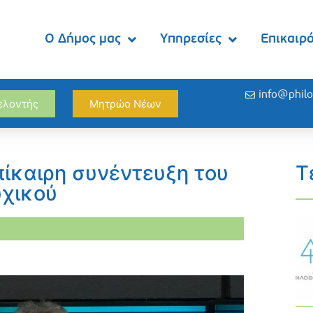
Ο Δήμος μας
Υπηρεσίες
Επικαιρ
info@philo
θελοντής
Μητρώο Νέων
πίκαιρη συνέντευξη του
Τ
υχικού