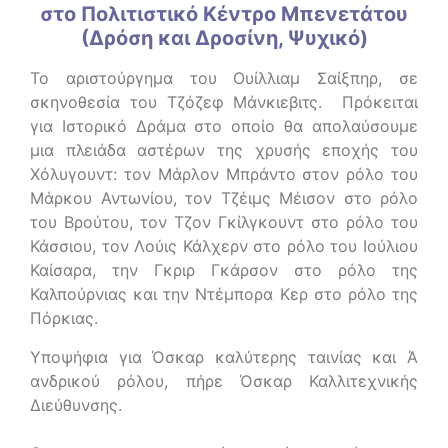
στο Πολιτιστικό Κέντρο Μπενετάτου
(Δρόση και Δροσίνη, Ψυχικό)
Το αριστούργημα του Ουίλλιαμ Σαίξπηρ, σε
σκηνοθεσία του Τζόζεφ Μάνκιεβιτς.
Πρόκειται
για Ιστορικό Δράμα στο οποίο θα απολαύσουμε
μια πλειάδα αστέρων της χρυσής εποχής του
Χόλυγουντ: τον Μάρλον Μπράντο στον ρόλο του
Μάρκου Αντωνίου, τον Τζέιμς Μέισον στο ρόλο
του Βρούτου, τον Τζον Γκίλγκουντ στο ρόλο του
Κάσσιου, τον Λούις Κάλχερν στο ρόλο του Ιούλιου
Καίσαρα, την Γκριρ Γκάρσον στο ρόλο της
Καλπούρνιας και την Ντέμπορα Κερ στο ρόλο της
Πόρκιας.
Υποψήφια για Όσκαρ καλύτερης ταινίας και Ά
ανδρικού ρόλου, πήρε Όσκαρ Καλλιτεχνικής
Διεύθυνσης.