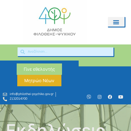
Γίνε εθελοντής
Μητρώο Νέων
info@philothei-psychiko.gov.gr
2132014700
Εκδηλώσεις