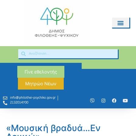
Γίνε εθελοντής
Μητρώο Νέων
info@philothei-psychiko.gov.gr
2132014700
«Μουσική βραδυά…Εν