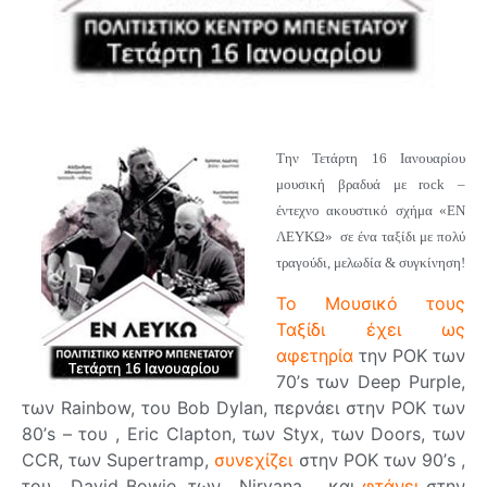
Την Τετάρτη 16 Ιανουαρίου
μουσική βραδυά με rock –
έντεχνο ακουστικό σχήμα «ΕΝ
ΛΕΥΚΩ» σε ένα ταξίδι με πολύ
τραγούδι, μελωδία & συγκίνηση!
Το Μουσικό τους
Ταξίδι έχει ως
αφετηρία
την ΡΟΚ των
70’s των Deep Purple,
των Rainbow, του Bob Dylan, περνάει στην ΡΟΚ των
80’s – του , Eric Clapton, των Styx, των Doors, των
CCR, των Supertramp,
συνεχίζει
στην ΡΟΚ των 90’s ,
του , David Bowie, των , Nirvana…. και
φτάνει
στην