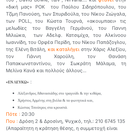
«δική μας» ΡΟΚ του Παύλου Σιδηρόπουλου, του
Τζίμη Πανούση, των Σπυριδούλα, του Νίκου Ζιώγαλα,
των POLL, του Κώστα Τουρνά, «ακουμπαει» τις
μελωδίες του Βαγγέλη Γερμάνού, του Γίαννη
Μιλιώκα, των Αδελφ. Κατσιμίχα, του Αλκίνοου
Ιωαννίδη, του Ορφέα Περίδη, του Νίκου Παπάζογλου,
της Ελένη Βιτάλη,
και καταλήγει
στην Χάρις Αλεξίου,
τον Γιάννη Χαρούλη, τον Θανάση
Παπακωνσταντίνου, τον Σωκράτη Μάλαμα, τη
Μελίνα Kανά και πολλούς άλλους…
:
«ΕΝ ΛΕΥΚΩ»
Αλέξανδρος Αθανασιάδης στο τραγούδι & την κιθάρα,
Χρήστος Αρμένης στη βιόλα & τα φωνητικά και,
Κώστας Τσούπρος στα κρουστά.
Πότε :
20:30
Που :
Δρόση 2 & Δροσίνη, Ψυχικό, τηλ.: 210 6745 135
(Απαραίτητη η κράτηση θέσης, η συμμετοχή είναι