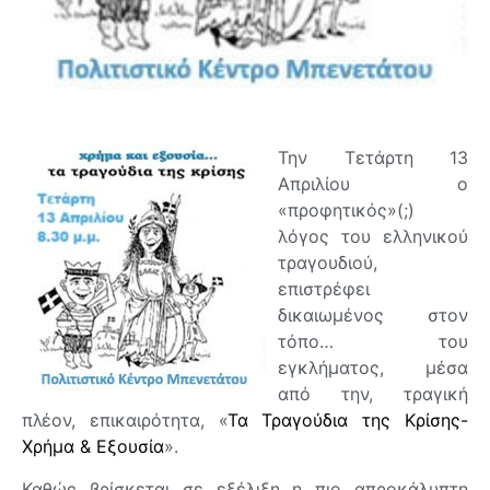
Την Τετάρτη 13
Απριλίου ο
«προφητικός»(;)
λόγος του ελληνικού
τραγουδιού,
επιστρέφει
δικαιωμένος στον
τόπο… του
εγκλήματος, μέσα
από την, τραγική
πλέον, επικαιρότητα, «
Τα Τραγούδια της Κρίσης-
Χρήμα & Εξουσία
».
Καθώς βρίσκεται σε εξέλιξη η πιο απροκάλυπτη