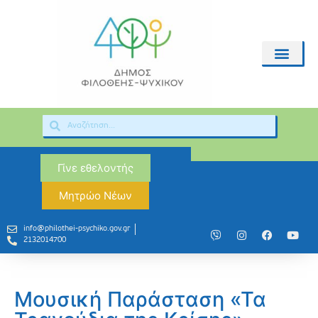
Γίνε εθελοντής
Μητρώο Νέων
info@philothei-psychiko.gov.gr
2132014700
Μουσική Παράσταση «Τα