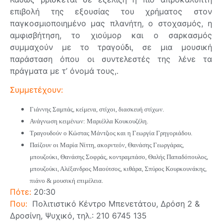
επιβολή της εξουσίας του χρήματος στον
παγκοσμιοποιημένο μας πλανήτη, ο στοχασμός, η
αμφισβήτηση, το χιούμορ και ο σαρκασμός
συμμαχούν με το τραγούδι, σε μια μουσική
παράσταση όπου οι συντελεστές της λένε τα
πράγματα με τ’ όνομά τους,.
Συμμετέχουν:
Γιάννης Σαμπάς, κείμενα, στίχοι, διασκευή στίχων.
Ανάγνωση κειμένων: Μαριέλλα Κουκουζέλη.
Τραγουδούν ο Κώστας Μάντζιος και η Γεωργία Γρηγοριάδου.
Παίζουν οι Μαρία Νίττη, ακορντεόν, Θανάσης Γεωργάρας,
μπουζούκι, Θανάσης Σοφράς, κοντραμπάσο, Θαλής Παπαδόπουλος,
μπουζούκι, Αλέξανδρος Μαούτσος, κιθάρα, Σπύρος Κουρκουνάκης,
πιάνο & μουσική επιμέλεια.
Πότε:
20:30
Που:
Πολιτιστικό Κέντρο Μπενετάτου, Δρόση 2 &
Δροσίνη, Ψυχικό, τηλ.: 210 6745 135