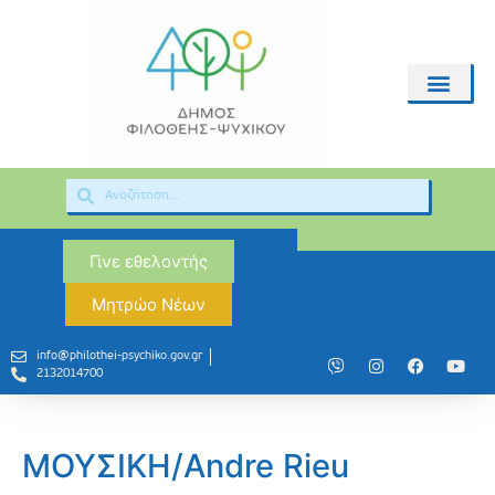
Γίνε εθελοντής
Μητρώο Νέων
info@philothei-psychiko.gov.gr
2132014700
ΜΟΥΣΙΚΗ/Andre Rieu