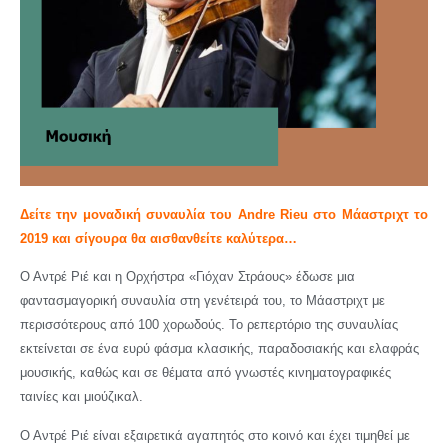
Δείτε την μοναδική
συναυλία του Andre Rieu
στο Μάαστριχτ το
2019 και σίγουρα θα αισθανθείτε καλύτερα…
Ο Αντρέ Ριέ και η Ορχήστρα «Γιόχαν Στράους» έδωσε μια
φαντασμαγορική συναυλία στη γενέτειρά του, το Μάαστριχτ με
περισσότερους από 100 χορωδούς. Το ρεπερτόριο της συναυλίας
εκτείνεται σε ένα ευρύ φάσμα κλασικής, παραδοσιακής και ελαφράς
μουσικής, καθώς και σε θέματα από γνωστές κινηματογραφικές
ταινίες και μιούζικαλ.
Ο Αντρέ Ριέ είναι εξαιρετικά αγαπητός στο κοινό και έχει τιμηθεί με