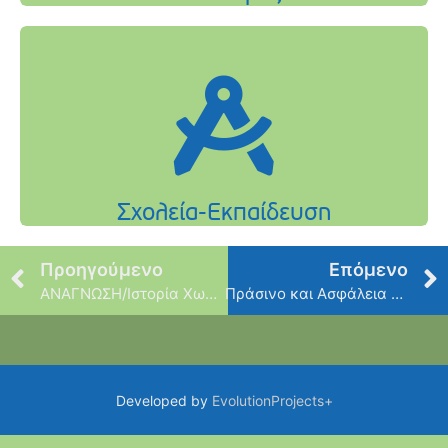
Προηγούμενο
Επόμενο
ΑΝΑΓΝΩΣΗ/Ιστορία Χωρίς Όνομα
Πράσινο και Ασφάλεια στη Πλατεία Δροσοπούλου
Developed by
EvolutionProjects+