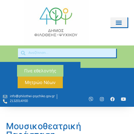
Γίνε εθελοντής
Μητρώο Νέων
info@philothei-psychiko.gov.gr
2132014700
Μουσικοθεατρική