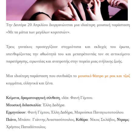
Την Δευτέρα 20 Απριλίου διοργανώνεται
μια ιδιαίτερη
μουσική παράσταση
«Με τα μάτια των μεγάλων κοριτσιών».
Τρεις γυναίκες προσεγγίζουν στιγμιότυπα και εκδοχές του έρωτα,
υπενθυμίζοντας την αθωότητά του και μετατρέποντάς τον σε αντικείμενο
παρατήρησης, ειρωνείας και ανατροπής στην πορεία μιας ενήλικης ζωής.
Μια ιδιαίτερη παράσταση που συνδυάζει το
μουσικό θέατρο με ροκ και τζαζ
κομμάτια, ελληνικά και ξένα.
Κείμενα, δραματουργική σύνθεση
, ιδέα: Φανή Γέμτου.
Μουσική διδασκαλία
: Έλλη Δαδήρα.
Ερμηνεύουν
: Φανή Γέμτου, Έλλη Δαδήρα, Μαρούσκα Παναγιωτοπούλου.
Πιάνο,
Μπάσο: Γιάννης Αναστασόπουλος,
Κιθάρα
: Νίκος Σκλάβος,
Ντραμς
:
Χρήστος Παπαδόπουλος.