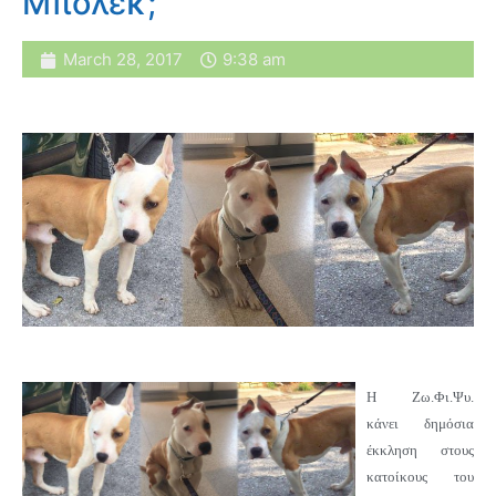
Μπόλεκ;
March 28, 2017
9:38 am
Η Ζω.Φι.Ψυ.
κάνει δημόσια
έκκληση στους
κατοίκους του