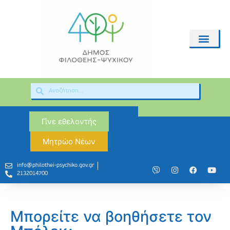
Γίνε εθελοντής
Μητρώο Νέων
info@philothei-psychiko.gov.gr
2132014700
Μπορείτε να βοηθήσετε τον