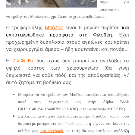
Δήμου για
οικονομική
«
στήριξη
»
του Μπόλεκ που χρειάζεται να χειρουργηθεί άμεσα.
O τρυφερούλης
Μπόλεκ
είναι 6 μηνών περίπου
και
εγκαταλείφθηκε πρόσφατα στη Φιλοθέη
. Έχει
προχωρημένη δυσπλασία στους αγκώνες και πρέπει
να χειρουργηθεί άμεσα – ήδη κουτσαίνει και πονάει.
Η
Ζω.Φι.Ψυ.
δυστυχώς δεν μπορεί να αναλάβει το
υψηλό κόστος των χειρουργείων (θα γίνει
ξεχωριστά για κάθε πόδι) και της αποθεραπείας, γι’
αυτό ζητάμε τη βοήθεια σας.
Μπορείτε να «στηρίξετε» τον Μπόλεκ καταθέτοντας οποιοδήποτε
ποσό στον λογαριασμό μας στην Alpha Bank
GR1301401640164002002001636 (με την αιτιολογία ΜΠΟΛΕΚ).
Στείλτε μας τα στοιχεία σας (ονοματεπώνυμο, διεύθυνση και το ποσό
δωρεάς) με μήνημα στο
info@zofipsy.com
ή μήνυμα στο inbox της
σελίδας μας
στο facebook
, κι εμείς θα σας στείλουμε απόδειξη