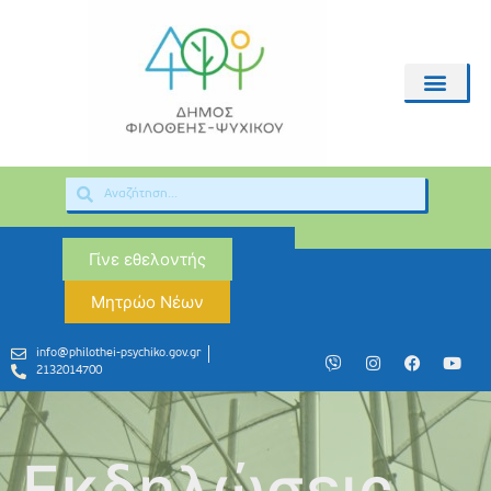
Γίνε εθελοντής
Μητρώο Νέων
info@philothei-psychiko.gov.gr
2132014700
Εκδηλώσεις