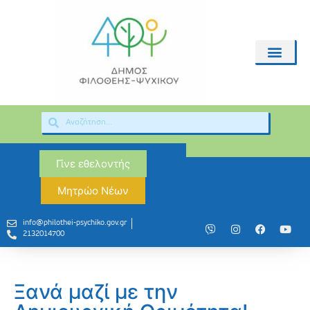
Γίνε εθελοντής
Μητρώο Νέων
info@philothei-psychiko.gov.gr
2132014700
Ξανά μαζί με την