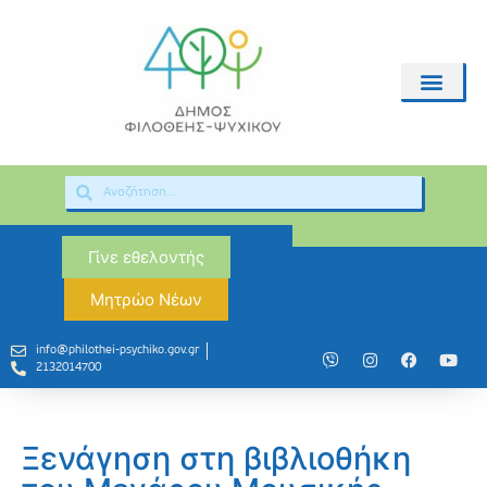
Γίνε εθελοντής
Μητρώο Νέων
info@philothei-psychiko.gov.gr
2132014700
Ξενάγηση στη βιβλιοθήκη