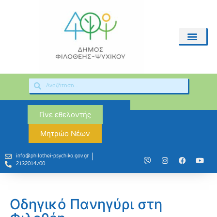
Γίνε εθελοντής
Μητρώο Νέων
info@philothei-psychiko.gov.gr
2132014700
Οδηγικό Πανηγύρι στη