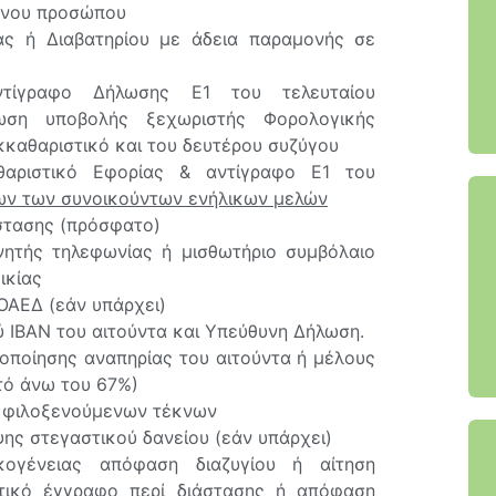
μένου προσώπου
ας ή Διαβατηρίου με άδεια παραμονής σε
ντίγραφο Δήλωσης Ε1 του τελευταίου
ωση υποβολής ξεχωριστής Φορολογικής
κκαθαριστικό και του δευτέρου συζύγου
θαριστικό Εφορίας & αντίγραφο Ε1 του
ων των συνοικούντων ενήλικων μελών
στασης (πρόσφατο)
ητής τηλεφωνίας ή μισθωτήριο συμβόλαιο
οικίας
ΟΑΕΔ (εάν υπάρχει)
 IBAΝ του αιτούντα και Υπεύθυνη Δήλωση.
οποίησης αναπηρίας του αιτούντα ή μέλους
τό άνω του 67%)
ας φιλοξενούμενων τέκνων
ης στεγαστικού δανείου (εάν υπάρχει)
κογένειας απόφαση διαζυγίου ή αίτηση
κτικό έγγραφο περί διάστασης ή απόφαση