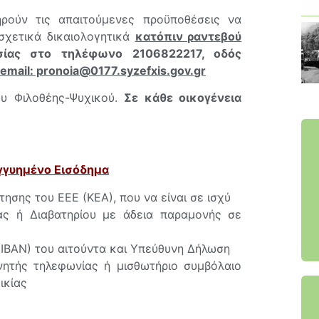
ηρούν τις απαιτούμενες προϋποθέσεις να
σχετικά δικαιολογητικά
κατόπιν ραντεβού
σίας στο τηλέφωνο 2106822217, οδός
email: pronoia@0177.
syzefxis
.
gov
.
gr
υ Φιλοθέης-Ψυχικού.
Σε κάθε οικογένεια
Εγγυημένο Εισόδημα
τησης του ΕΕΕ (ΚΕΑ), που να είναι σε ισχύ
ας ή Διαβατηρίου με άδεια παραμονής σε
(ΙΒΑΝ) του αιτούντα και Υπεύθυνη Δήλωση
ητής τηλεφωνίας ή μισθωτήριο συμβόλαιο
ικίας