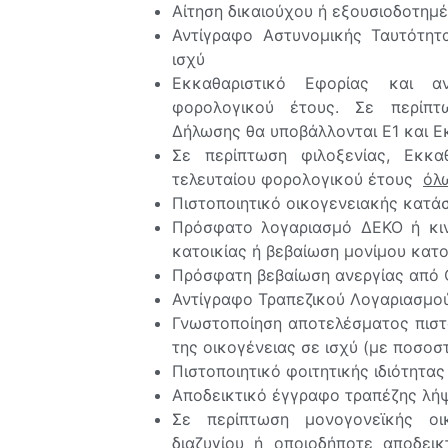
Αίτηση δικαιούχου ή εξουσιοδοτη
Αντίγραφο Αστυνομικής Ταυτότητ
ισχύ
Εκκαθαριστικό Εφορίας και α
φορολογικού έτους. Σε περίπτ
Δήλωσης θα υποβάλλονται Ε1 και Ε
Σε περίπτωση φιλοξενίας, Εκκα
τελευταίου φορολογικού έτους
όλ
Πιστοποιητικό οικογενειακής κατά
Πρόσφατο λογαριασμό ΔΕΚΟ ή κιν
κατοικίας ή βεβαίωση μονίμου κατ
Πρόσφατη βεβαίωση ανεργίας από 
Αντίγραφο Τραπεζικού Λογαριασμού
Γνωστοποίηση αποτελέσματος πιστ
της οικογένειας σε ισχύ (με ποσοσ
Πιστοποιητικό φοιτητικής ιδιότητ
Αποδεικτικό έγγραφο τραπέζης λήψ
Σε περίπτωση μονογονεϊκής οι
διαζυγίου ή οποιοδήποτε αποδει