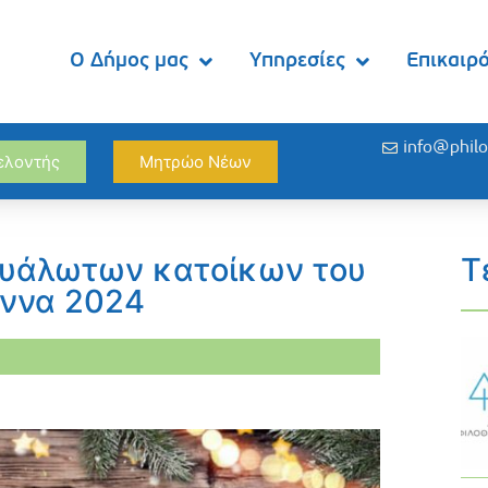
Ο Δήμος μας
Υπηρεσίες
Επικαιρ
info@philo
θελοντής
Μητρώο Νέων
ευάλωτων κατοίκων του
Τ
εννα 2024