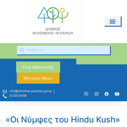
Γίνε εθελοντής
Μητρώο Νέων
info@philothei-psychiko.gov.gr
2132014700
«Οι Νύμφες του Hindu Kush»