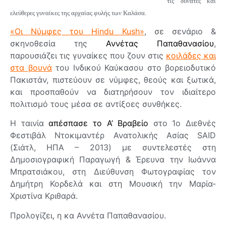
τις δυνατές και
ελεύθερες γυναίκες της αρχαίας φυλής των Καλάσα.
«Οι Νύμφες του Hindu Kush»
, σε σενάριο &
σκηνοθεσία της
Αννέτας Παπαθανασίου
,
παρουσιάζει τις γυναίκες που ζουν στις
κοιλάδες και
στα βουνά
του Ινδικού Καύκασου στο βορειοδυτικό
Πακιστάν, πιστεύουν σε νύμφες, θεούς και ξωτικά,
και προσπαθούν να διατηρήσουν τον ιδιαίτερο
πολιτισμό τους μέσα σε αντίξοες συνθήκες.
Η ταινία
απέσπασε το Α’ Βραβείο
στο 1ο Διεθνές
Φεστιβάλ Ντοκιμαντέρ Ανατολικής Ασίας SAID
(Σιάτλ, ΗΠΑ – 2013) με συντελεστές στη
Δημοσιογραφική Παραγωγή & Έρευνα την Ιωάννα
Μπρατσιάκου, στη Διεύθυνση Φωτογραφίας τον
Δημήτρη Κορδελά και στη Μουσική την Μαρία-
Χριστίνα Κριθαρά.
Προλογίζει, η κα Αννέτα Παπαθανασίου.