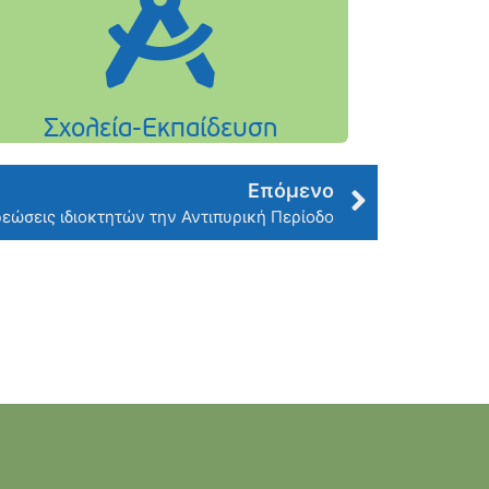
Επόμενο
εώσεις ιδιοκτητών την Αντιπυρική Περίοδο