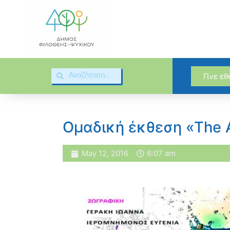
Γίνε ε
Ομαδική έκθεση «The A
May 12, 2016
6:07 am