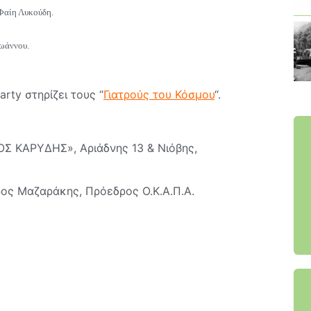
Φαίη Λυκούδη.
ωάννου.
rty στηρίζει τους “
Γιατρούς του Κόσμου
“.
Σ ΚΑΡΥΔΗΣ», Αριάδνης 13 & Νιόβης,
ος Μαζαράκης, Πρόεδρος Ο.Κ.Α.Π.Α.