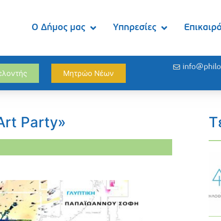
Ο Δήμος μας
Υπηρεσίες
Επικαιρ
info@philo
θελοντής
Μητρώο Νέων
rt Party»
Τ