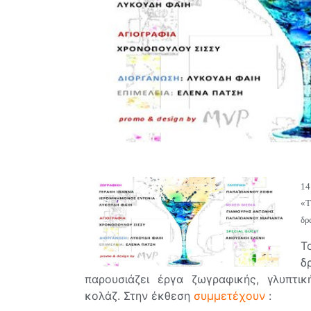
14
«T
δρ
Τ
δ
παρουσιάζει έργα ζωγραφικής, γλυπτικ
κολάζ. Στην έκθεση
συμμετέχουν
: