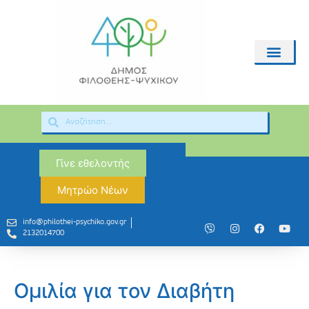
Γίνε εθελοντής
Μητρώο Νέων
info@philothei-psychiko.gov.gr
2132014700
Ομιλία για τον Διαβήτη