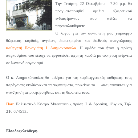
Την Τετάρτη, 22 Οκτωβρίου – 7.30 μ.μ. θα
πραγματοποιηθεί ομιλία εξαιρετικού
ενδιαφέροντος που αξίζει να
παρακολουθήσετε.
Ο λόγος για τον συντοπίτη μας χειρουργό
θώρακος, καρδιάς, αγγείων, διακεκριμένο και διεθνούς αναγνώρισης
καθηγητή Παναγιώτη Ι. Ασημακόπουλο
.
Η ομάδα του ήταν η πρώτη
παγκοσμίως που πέτυχε να εμφυτεύσει τεχνητή καρδιά με πυρηνική ενέργεια
σε ζωντανό οργανισμό.
Ο κ. Ασημακόπουλος θα μιλήσει για τις καρδιαγγειακές παθήσεις, τους
παράγοντες κινδύνου και τα συμπτώματα, που είναι τα… «καμπανάκια» για
αναζήτηση ιατρικής βοήθειας και τη θεραπεία τους.
Που:
Πολιτιστικό Κέντρο Μπενετάτου,
Δρόση 2 & Δροσίνη, Ψυχικό, Τηλ.
210 6745135
Είσοδος ελεύθερη.