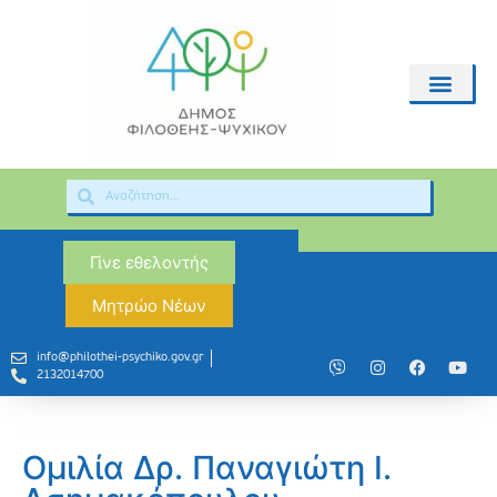
Γίνε εθελοντής
Μητρώο Νέων
info@philothei-psychiko.gov.gr
2132014700
Ομιλία Δρ. Παναγιώτη Ι.