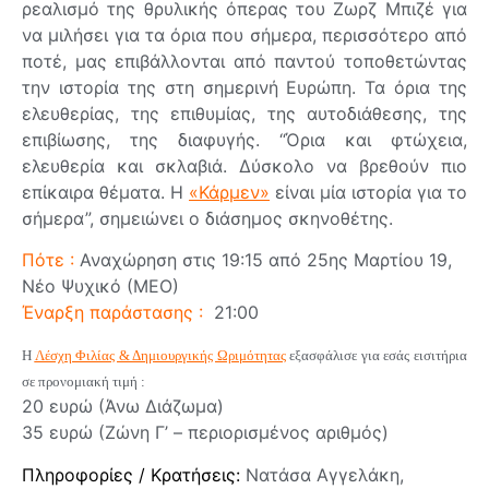
ρεαλισμό της θρυλικής όπερας του Ζωρζ Μπιζέ για
να μιλήσει για τα όρια που σήμερα, περισσότερο από
ποτέ, μας επιβάλλονται από παντού τοποθετώντας
την ιστορία της στη σημερινή Ευρώπη. Τα όρια της
ελευθερίας, της επιθυμίας, της αυτοδιάθεσης, της
επιβίωσης, της διαφυγής. “Όρια και φτώχεια,
ελευθερία και σκλαβιά. Δύσκολο να βρεθούν πιο
επίκαιρα θέματα. Η
«Κάρμεν»
είναι μία ιστορία για το
σήμερα”, σημειώνει ο διάσημος σκηνοθέτης.
Πότε :
Αναχώρηση στις 19:15 από 25ης Μαρτίου 19,
Νέο Ψυχικό (ΜΕΟ)
Έναρξη παράστασης :
21:00
Η
Λέσχη Φιλίας & Δημιουργικής Ωριμότητας
εξασφάλισε για εσάς εισιτήρια
σε προνομιακή τιμή :
20 ευρώ (Άνω Διάζωμα)
35 ευρώ (Ζώνη Γ’ – περιορισμένος αριθμός)
Πληροφορίες / Κρατήσεις:
Νατάσα Αγγελάκη,