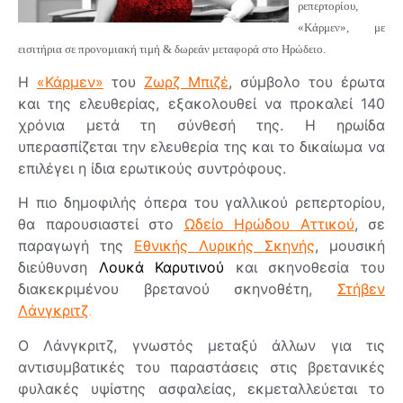
ρεπερτορίου,
«Κάρμεν», με
εισιτήρια σε προνομιακή τιμή & δωρεάν μεταφορά στο Ηρώδειο.
Η
«Κάρμεν»
του
Ζωρζ Μπιζέ
, σύμβολο του έρωτα
και της ελευθερίας, εξακολουθεί να προκαλεί 140
χρόνια μετά τη σύνθεσή της. Η ηρωίδα
υπερασπίζεται την ελευθερία της και το δικαίωμα να
επιλέγει η ίδια ερωτικούς συντρόφους.
Η πιο δημοφιλής όπερα του γαλλικού ρεπερτορίου,
θα παρουσιαστεί στο
Ωδείο Ηρώδου Αττικού
, σε
παραγωγή της
Εθνικής Λυρικής Σκηνής
, μουσική
διεύθυνση
Λουκά Καρυτινού
και σκηνοθεσία του
διακεκριμένου βρετανού σκηνοθέτη,
Σ
τήβεν
Λάνγκριτζ
.
Ο Λάνγκριτζ, γνωστός μεταξύ άλλων για τις
αντισυμβατικές του παραστάσεις στις βρετανικές
φυλακές υψίστης ασφαλείας, εκμεταλλεύεται το