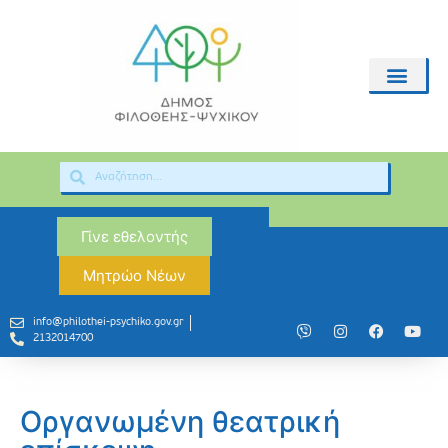
Γίνε εθελοντής
Μητρώο Νέων
info@philothei-psychiko.gov.gr
2132014700
Οργανωμένη θεατρική