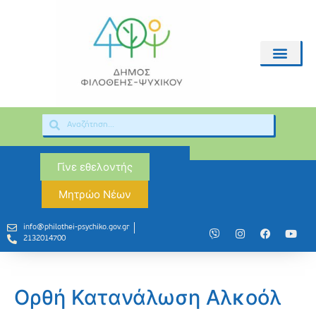
Γίνε εθελοντής
Μητρώο Νέων
info@philothei-psychiko.gov.gr
2132014700
Ορθή Κατανάλωση Αλκοόλ