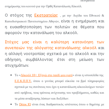
εκστρατεία
ενημέρωσης του κοινού για την Ορθή Κατανάλωση Αλκοόλ.
Ο στόχος της
Εκστρατείας
, με την Aιγίδα του Εθνικού &
είναι η ενημέρωση και
Καποδιστριακού Πανεπιστημίου Αθηνών,
η ευαισθητοποίηση των πολιτών σε θέματα που
αφορούν την κατανάλωση του αλκοόλ.
Στόχος μας είναι η καλύτερη κατανόηση των
συνεπειών της αλόγιστης κατανάλωσης αλκοόλ
και
η αλλαγή νοοτροπίας σχετικά με το αλκοόλ και την
οδήγηση, συμβάλλοντας έτσι στη μείωση των
ατυχημάτων.
Tο «
Αλκοόλ 18+. Εξηγώ στο παιδί μου γιατί
» είναι η ιστοσελίδα της
Ε.Ε.Κ.Π.Π.Υ.
, όπου ο γονέας μπορεί εύκολα να βρεί πληροφορίες
σχετικά με τις συνέπειες που έχει η κατανάλωση αλκοολούχων ποτών
από εφήβους, τους τρόπους ανίχνευσης του προβλήματος, καθώς και
τα μέσα αναζήτησης λύσεων και διεξόδων.
Το
Drinκ IQ
είναι ένας διαδραστικός ιστότοπος όπου ο δημότης με