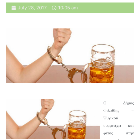
July 28, 2017
10:05 am
Ο Δήμος
Φιλοθέης –
Ψυχικού
συμμετέχει και
φέτος στην