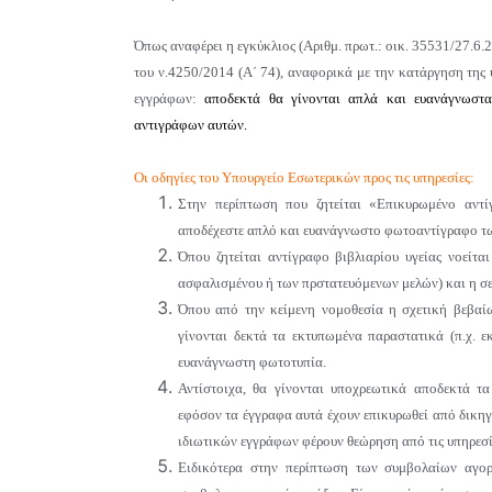
Όπως αναφέρει η εγκύκλιος
(Αριθμ. πρωτ.: οικ. 35531/27.6.
του ν.4250/2014 (Α΄ 74), αναφορικά με την κατάργηση τη
εγγράφων:
αποδεκτά θα γίνονται απλά και ευανάγνωσ
αντιγράφων αυτών.
Οι οδηγίες του Υπουργείο Εσωτερικών προς τις υπηρεσίες:
Στην περίπτωση που ζητείται «Επικυρωμένο αντί
αποδέχεστε απλό και ευανάγνωστο φωτοαντίγραφο τω
Όπου ζητείται αντίγραφο βιβλιαρίου υγείας νοείτα
ασφαλισμένου ή των πρστατευόμενων μελών) και η σε
Όπου από την κείμενη νομοθεσία η σχετική βεβαίω
γίνονται δεκτά τα εκτυπωμένα παραστατικά (π.χ.
ευανάγνωστη φωτοτυπία.
Αντίστοιχα, θα γίνονται υποχρεωτικά αποδεκτά τ
εφόσον τα έγγραφα αυτά έχουν επικυρωθεί από δικη
ιδιωτικών εγγράφων φέρουν θεώρηση από τις υπηρεσίε
Ειδικότερα στην περίπτωση των συμβολαίων αγορ