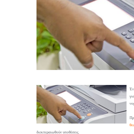
Έν
γι
νο
Πρ
θε
διεκπεραιωθούν υποθέσεις.