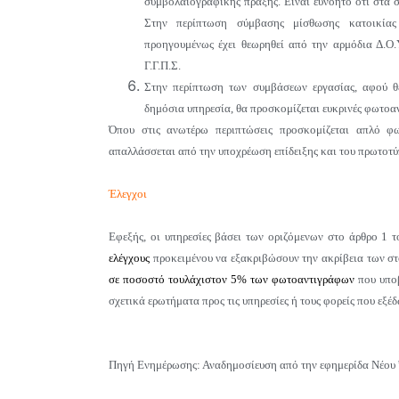
συμβολαιογραφικής πράξης. Είναι ευνόητο ότι στα 
Στην περίπτωση σύμβασης μίσθωσης κατοικίας
προηγουμένως έχει θεωρηθεί από την αρμόδια Δ.Ο.
Γ.Γ.Π.Σ.
Στην περίπτωση των συμβάσεων εργασίας, αφού θ
δημόσια υπηρεσία, θα προσκομίζεται ευκρινές φωτοα
Όπου στις ανωτέρω περιπτώσεις προσκομίζεται απλό φω
απαλλάσσεται από την υποχρέωση επίδειξης και του πρωτοτ
Έλεγχοι
Εφεξής, οι υπηρεσίες βάσει των οριζόμενων στο άρθρο 1 
ελέγχους
προκειμένου να εξακριβώσουν την ακρίβεια των στ
σε ποσοστό τουλάχιστον 5% των φωτοαντιγράφων
που υποβ
σχετικά ερωτήματα προς τις υπηρεσίες ή τους φορείς που εξ
Πηγή Ενημέρωσης: Αναδημοσίευση από την εφημερίδα Νέου 