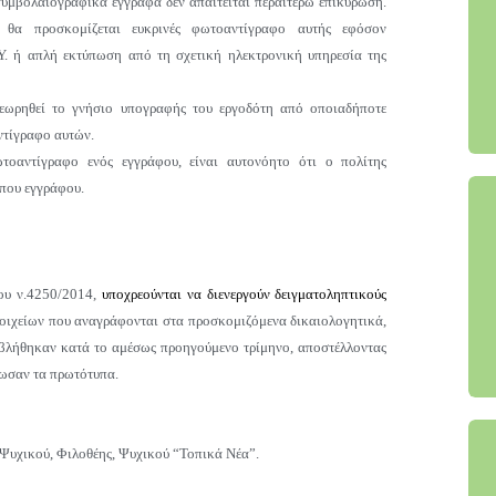
συμβολαιογραφικά έγγραφα δεν απαιτείται περαιτέρω επικύρωση.
 θα προσκομίζεται ευκρινές φωτοαντίγραφο αυτής εφόσον
Υ. ή απλή εκτύπωση από τη σχετική ηλεκτρονική υπηρεσία της
εωρηθεί το γνήσιο υπογραφής του εργοδότη από οποιαδήποτε
ντίγραφο αυτών.
τοαντίγραφο ενός εγγράφου, είναι αυτονόητο ότι ο πολίτης
ύπου εγγράφου.
του ν.4250/2014,
υποχρεούνται να διενεργούν δειγματοληπτικούς
οιχείων που αναγράφονται στα προσκομιζόμενα δικαιολογητικά,
λήθηκαν κατά το αμέσως προηγούμενο τρίμηνο, αποστέλλοντας
έδωσαν τα πρωτότυπα.
Ψυχικού, Φιλοθέης, Ψυχικού “Τοπικά Νέα”.