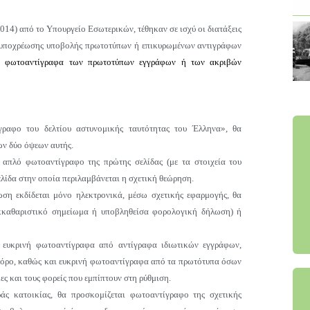
2014)
από το Υπουργείο Εσωτερικών
, τέθηκαν σε ισχύ οι διατάξεις
ς υποχρέωσης υποβολής πρωτοτύπων ή επικυρωμένων αντιγράφων
τα φωτοαντίγραφα των πρωτοτύπων εγγράφων ή των ακριβών
γραφο του δελτίου αστυνομικής ταυτότητας του Έλληνα», θα
ν δύο όψεων αυτής.
ι απλό φωτοαντίγραφο της πρώτης σελίδας (με τα στοιχεία του
λίδα στην οποία περιλαμβάνεται η σχετική θεώρηση.
ση εκδίδεται μόνο ηλεκτρονικά, μέσω σχετικής εφαρμογής, θα
 εκκαθαριστικό σημείωμα ή υποβληθείσα φορολογική δήλωση) ή
α ευκρινή φωτοαντίγραφα από αντίγραφα ιδιωτικών εγγράφων,
γόρο, καθώς και ευκρινή φωτοαντίγραφα από τα πρωτότυπα όσων
ς και τους φορείς που εμπίπτουν στη ρύθμιση.
άς κατοικίας, θα προσκομίζεται φωτοαντίγραφο της σχετικής