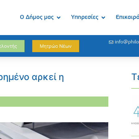
Ο Δήμος μας
Υπηρεσίες
Επικαιρ
info@philo
θελοντής
Μητρώο Νέων
ρημένο αρκεί η
Τ