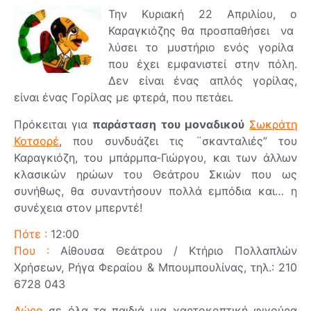
Την Κυριακή 22 Απριλίου, ο
Καραγκιόζης θα προσπαθήσει να
λύσει το μυστήριο ενός γορίλα
που έχει εμφανιστεί στην πόλη.
Δεν είναι ένας απλός γορίλας,
είναι ένας Γορίλας με φτερά, που πετάει.
Πρόκειται για
παράσταση του μοναδικού
Σωκράτη
Κοτσορέ
, που συνδυάζει τις ¨σκανταλιές” του
Καραγκιόζη, του μπάρμπα-Γιώργου, και των άλλων
κλασικών ηρώων του Θεάτρου Σκιών που ως
συνήθως, θα συναντήσουν πολλά εμπόδια και… η
συνέχεια στον μπερντέ!
Πότε :
12:00
Που :
Αίθουσα Θεάτρου / Κτήριο Πολλαπλών
Χρήσεων, Ρήγα Φεραίου & Μπουμπουλίνας, τηλ.: 210
6728 043
Δώρο
σε όλα τα παιδιά μια χαρτοκοπτική φιγούρα