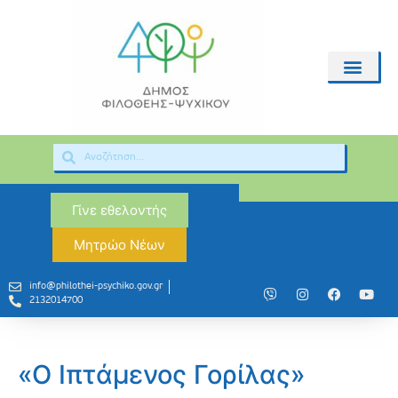
Γίνε εθελοντής
Μητρώο Νέων
info@philothei-psychiko.gov.gr
2132014700
«Ο Ιπτάμενος Γορίλας»