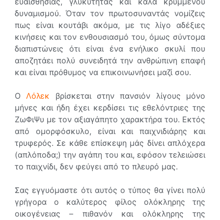
ευαισθησίας, γλυκύτητας και καλά κρυμμένου
δυναμισμού. Όταν τον πρωτοσυναντάς νομίζεις
πως είναι κουτάβι ακόμα, με τις λίγο αδέξιες
κινήσεις και τον ενθουσιασμό του, όμως σύντομα
διαπιστώνεις ότι είναι ένα ενήλικο σκυλί που
αποζητάει πολύ συνειδητά την ανθρώπινη επαφή
και είναι πρόθυμος να επικοινωνήσει μαζί σου.
Ο
Λόλεκ
βρίσκεται στην πανσιόν λίγους μόνο
μήνες και ήδη έχει κερδίσει τις εθελόντριες της
ΖωΦιΨυ με τον αξιαγάπητο χαρακτήρα του. Εκτός
από ομορφόσκυλο, είναι και παιχνιδιάρης και
τρυφερός. Σε κάθε επίσκεψη μάς δίνει απλόχερα
(απλόποδα;) την αγάπη του και, εφόσον τελειώσει
το παιχνίδι, δεν φεύγει από το πλευρό μας.
Σας εγγυόμαστε ότι αυτός ο τύπος θα γίνει πολύ
γρήγορα ο καλύτερος φίλος ολόκληρης της
οικογένειας – πιθανόν και ολόκληρης της