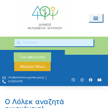
Γίνε εθελοντής
Μητρώο Νέων
info@philothei-psychiko.gov.gr
2132014700
Ο Λόλεκ αναζητά