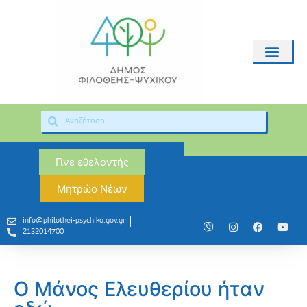
Γίνε εθελοντής
Μητρώο Νέων
info@philothei-psychiko.gov.gr
2132014700
Ο Μάνος Ελευθερίου ήταν