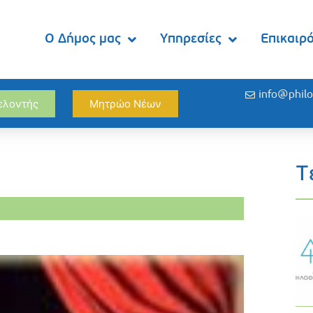
Ο Δήμος μας
Υπηρεσίες
Επικαιρ
info@philo
θελοντής
Μητρώο Νέων
Τ