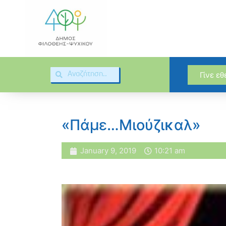
Γίνε ε
«Πάμε…Μιούζικαλ»
January 9, 2019
10:21 am