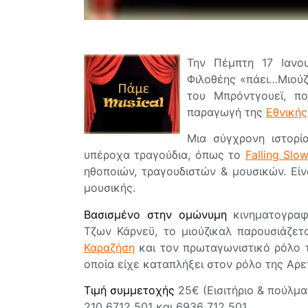
Την Πέμπτη 17 Ιανο
Φιλοθέης «πάει…Μιού
του Μπρόντγουεϊ, π
παραγωγή της
Εθνικής
Μια σύγχρονη ιστορί
υπέροχα τραγούδια, όπως το
Falling Slow
ηθοποιών, τραγουδιστών & μουσικών. Είν
μουσικής.
Βασισμένο στην ομώνυμη
κινηματογραφι
Τζων Κάρνεϋ, το μιούζικαλ παρουσιάζε
Καραζήσ
η
και τον πρωταγωνιστικό ρόλο 
οποία είχε καταπλήξει στον ρόλο της Αρ
Τιμή συμμετοχής
25€ (Εισιτήριο & πούλμα
210 6712 501 και 6936 712 501