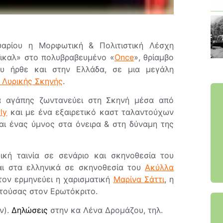
υαρίου η Μορφωτική & Πολιτιστική Λέσχη
ζικαλ» στο πολυβραβευμένο «
Once
», θρίαμβο
ου ήρθε και στην Ελλάδα, σε μια μεγάλη
 Λυρικής Σκηνής
.
α αγάπης ζωντανεύει στη Σκηνή μέσα από
ly
και με ένα εξαιρετικό καστ ταλαντούχων
αι ένας ύμνος στα όνειρα & στη δύναμη της
κή ταινία σε σενάριο και σκηνοθεσία του
ται στα ελληνικά σε σκηνοθεσία του
Ακύλλα
τον ερμηνεύει η χαρισματική
Μαρίνα Σάττι
, η
ετούσας στον Ερωτόκριτο.
ν).
Δηλώσεις
στην κα Λένα Δρομάζου, τηλ.