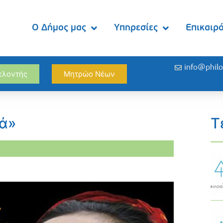
Ο Δήμος μας
Υπηρεσίες
Επικαιρ
info@philo
θελοντής
Μητρώο Νέων
ιά»
Τ