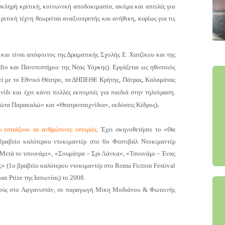
 σκληρή κριτική, κοινωνική αποδοκιμασία, ακόμα και απειλές για
ριτική τέχνη θεωρείται αναξιοπρεπής και ανήθικη, κυρίως για τις
 και είναι απόφοιτος της Δραματικής Σχολής Ε. Χατζίκου και της
io και Πανεπιστήμιο της Νέας Υόρκης). Εργάζεται ως ηθοποιός
τεί με το Εθνικό Θέατρο, τα ΔΗΠΕΘΕ Κρήτης, Πάτρας, Καλαμάτας
χνίδι και έχει κάνει πολλές εκπομπές για παιδιά στην τηλεόραση.
.
«Φώτα Παρακαλώ» και «Θεατροπαιχνίδια», εκδόσεις Κέδρος)
 εστιάζουν σε ανθρώπινες ιστορίες.
Έχει σκηνοθετήσει το «Θα
ραβείο καλύτερου ντοκιμαντέρ στο 6ο Φεστιβάλ Ντοκιμαντέρ
(«Μετά το τσουνάμι», «Σουμάτρα – Σρι Λάνκα», «Τσουνάμι – Ένας
» (1ο βραβείο καλύτερου ντοκιμαντέρ στο Roma Fiction Festival
pan Prize της Ιαπωνίας) το 2008.
οιούς στο Αφγανιστάν, σε παραγωγή Μίκη Μοδιάνου & Φωτεινής