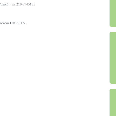
Ψυχικό, τηλ. 210 6745135
όεδρος Ο.Κ.Α.Π.Α.