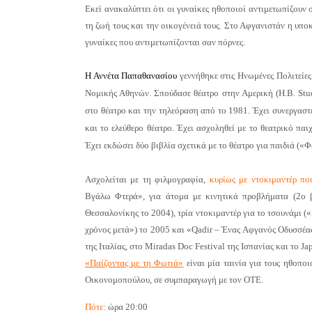
Εκεί ανακαλύπτει ότι οι γυναίκες ηθοποιοί αντιμετωπίζουν
τη ζωή τους και την οικογένειά τους. Στο Αφγανιστάν η υποκ
γυναίκες που αντιμετωπίζονται σαν πόρνες.
Η Αννέτα Παπαθανασίου
γεννήθηκε στις Ηνωμένες Πολιτείες
Νομικής Αθηνών. Σπούδασε θέατρο στην Αμερική (Η.Β. Stud
στο θέατρο και την τηλεόραση από το 1981. Έχει συνεργασ
και το ελεύθερο θέατρο. Έχει ασχοληθεί με το θεατρικό παι
Έχει εκδώσει δύο βιβλία σχετικά με το θέατρο για παιδιά (
Ασχολείται με τη φιλμογραφία,
κυρίως με ντοκιμαντέρ που
Βγάλω Φτερά», για άτομα με κινητικά προβλήματα (2ο β
Θεσσαλονίκης το 2004), τρία ντοκιμαντέρ για το τσουνάμι 
χρόνος μετά») το 2005 και «Qadir – Ένας Αφγανός Οδυσσέας
της Ιταλίας, στο Μiradas Doc Festival της Ισπανίας και το Ja
«Παίζοντας με τη Φωτιά»
είναι μία ταινία για τους ηθοπ
Οικονομοπούλου, σε συμπαραγωγή με τον ΟΤΕ.
Πότε:
ώρα 20:00